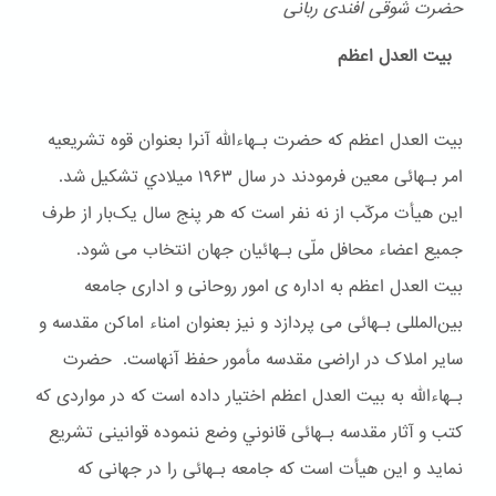
حضرت شوقی افندی ربانی
بیت العدل اعظم
بیت العدل اعظم که حضرت بـهاءالله آنرا بعنوان قوه تشریعیه
امر بـهائی معین فرمودند در سال ۱۹۶۳ ميلادي تشکیل شد.
این هیأت مرکّب از نه نفر است که هر پنج سال یک‌بار از طرف
جمیع اعضاء محافل ملّی بـهائیان جهان انتخاب می شود.
بیت العدل اعظم به اداره ی امور روحانی و اداری جامعه
بین‌المللی بـهائی می پردازد و نیز بعنوان امناء اماکن مقدسه و
سایر املاک در اراضی مقدسه مأمور حفظ آنهاست. حضرت
بـهاءالله به بیت العدل اعظم اختیار داده است که در مواردی که
کتب و آثار مقدسه بـهائی قانوني وضع ننموده قوانینی تشریع
نماید و این هیأت است که جامعه بـهائی را در جهانی که