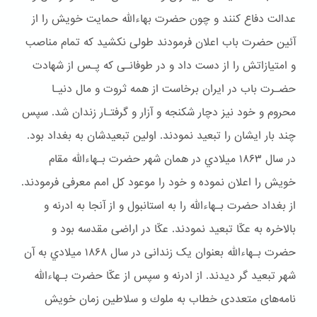
عدالت دفاع کنند و چون حضرت بهاءالله حمایت خویش را از
آئین حضرت باب اعلان فرمودند طولی نکشید که تمام مناصب
و امتیازاتش را از دست داد و در طوفانـی که پـس از شهادت
حضـرت باب در ایران برخاست از همه ثروت و مال دنیـا
محروم و خود نیز دچار شكنجه و آزار و گرفتـار زندان شد. سپس
چند بار ایشان را تبعید نمودند. اولین تبعیدشان به بغداد بود.
در سال ۱۸۶۳ ميلادي در همان شهر حضرت بـهاءالله مقام
خويش را اعلان نموده و خود را موعود کل امم معرفی فرمودند.
از بغداد حضرت بـهاءالله را به استانبول و از آنجا به ادرنه و
بالاخره به عکّا تبعید نمودند. عکّا در اراضی مقدسه بود و
حضرت بـهاءالله بعنوان یک زندانی در سال ۱۸۶۸ ميلادي به آن
شهر تبعيد گر ديدند. از ادرنه و سپس از عکّا حضرت بـهاءالله
نامه‌های متعددی خطاب به ملوك و سلاطین زمان خویش