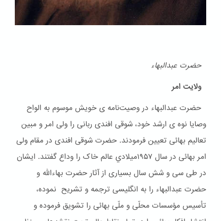
حضرت عبدالبهاء
ولایت امر
حضرت عبدالبهاء در وصیت‌نامه ی خویش موسوم به الواح
وصایا نوه ی ارشد خود، شوقی افندی ربانی را ولی امر و مبین
تعالیم بهائی تعیین فرمودند. حضرت شوقی افندی در مقام ولی
امر بهائی در سال ۱۹۵۷ميلادي عالم خاک را وداع گفتند. ایشان
در طی سی و شش سال بسیاری از آثار حضرت بهاءالله و
حضرت عبدالبهاء را به انگلیسی ترجمه و تشریح نموده،
تأسیس مؤسسات محلّی و ملّی بهائی را تشویق فرموده و