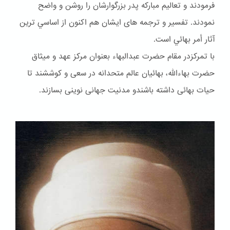
فرمودند و تعاليم مباركه پدر بزرگوارشان را روشن و واضح
نمودند. تفسير و ترجمه هاى ايشان هم اكنون از اساسي ترين
آثار أمر بهائي است.
با تمرکزدر مقام حضرت عبدالبهاء بعنوان مركز عهد و ميثاق
حضرت بهاءالله، بهائيان عالم متحدانه در سعى و كوششند تا
حيات بهائى داشته باشندو مدنيت جهانى نوينى بسازند.