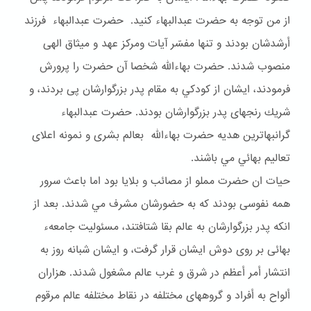
از من توجه به حضرت عبدالبهاء كنيد. حضرت عبدالبهاء فرزند
أرشدشان بودند و تنها مفسّر آيات ومركز عهد و ميثاق الهى
منصوب شدند. حضرت بهاءالله شخصا آن حضرت را پرورش
فرمودند، ايشان از كودكي به مقام پدر بزرگوارشان پى بردند، و
شريك رنجهاى پدر بزرگوارشان بودند. حضرت عبدالبهاء
گرانبهاترين هديه حضرت بهاءالله بعالم بشرى و نمونه اعلاى
تعاليم بهائي مي باشند.
حيات ان حضرت مملو از مصائب و بلايا بود اما باعث سرور
همه نفوسى بودند كه به حضورشان مشرف مي شدند. بعد از
انكه پدر بزرگوارشان به عالم بقا شتافتند، مسئوليت جامعهء
بهائى بر روى دوش ايشان قرار گرفت، و ايشان شبانه روز به
انتشار أمر أعظم در شرق و غرب عالم مشغول شدند. هزاران
ألواح به أفراد و گروههاى مختلفه در نقاط مختلفه عالم مرقوم