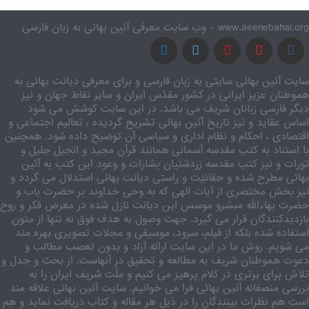
www.aeenebahai.org - وب سایت معرفی آئین بهائی به زبان فارسی
سایت آئین بهائی سایتی به زبان فارسی و برای معرفی دیانت بهائی به
هموطنان عزیز ایرانی در کشور مقدّس ایران و سایر نقاط جهان و نیز
دیگر فارسی زبانان شریف می باشد. در این سایت کوشش می شود
اساس عقاید و نیز تاریخ آئین بهائی تشریح گردیده ، تعالیم اجتماعی و
اقتصادی ، احکام و نظام اداری و سیاسی آن توضیح داده شود. همچنین
با استناد به کتب مقدسه آسمانی همانند قرآن مجید و انجیل جلیل و
تورات و نیز کتب مقدسه زردشتیان بشارات و وعود این کتب به آئین
بهائی مطرح شده و حقانیّت و راستی دیانت بهائی استدلال می گردد و
نیز بخش مختصری از آیات الهی که به وحی خداوند بر حضرت باب و
حضرت بهاءالله مبشرو موسس این دیانت نازل شده در معرض فکر و روح
بازدیدکنندگان قرار می گیرد. جهت وصول به هدف فوق نه تنها از متون
استفاده شده بلکه از فیلم، سرود، موسیقی و مجلات تصویری بهره مند
می شویم. روش ما در این سایت ارائه آزاد و بدون تعصب مطالب و
دعوت هموطنان شریف به مطالعه و تحقیق در آنهاست. از بحث و جدل و
تلاش برای برتری در کلام پرهیز می کنیم و ملّت شریف ایران را به
بررسی منصفانه آئین بهائی فرا می خوانیم. سایت آئین بهائی علاقه مند
است هم نظرات بینندگان را در ذیل هر مقاله و کتاب دریافت نماید و هم