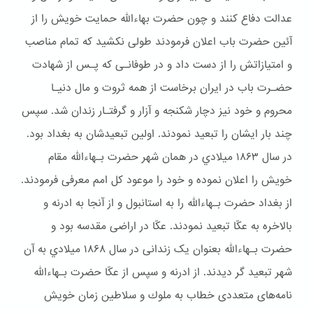
عدالت دفاع کنند و چون حضرت بهاءالله حمایت خویش را از
آئین حضرت باب اعلان فرمودند طولی نکشید که تمام مناصب
و امتیازاتش را از دست داد و در طوفانـی که پـس از شهادت
حضـرت باب در ایران برخاست از همه ثروت و مال دنیـا
محروم و خود نیز دچار شكنجه و آزار و گرفتـار زندان شد. سپس
چند بار ایشان را تبعید نمودند. اولین تبعیدشان به بغداد بود.
در سال ۱۸۶۳ ميلادي در همان شهر حضرت بـهاءالله مقام
خويش را اعلان نموده و خود را موعود کل امم معرفی فرمودند.
از بغداد حضرت بـهاءالله را به استانبول و از آنجا به ادرنه و
بالاخره به عکّا تبعید نمودند. عکّا در اراضی مقدسه بود و
حضرت بـهاءالله بعنوان یک زندانی در سال ۱۸۶۸ ميلادي به آن
شهر تبعيد گر ديدند. از ادرنه و سپس از عکّا حضرت بـهاءالله
نامه‌های متعددی خطاب به ملوك و سلاطین زمان خویش