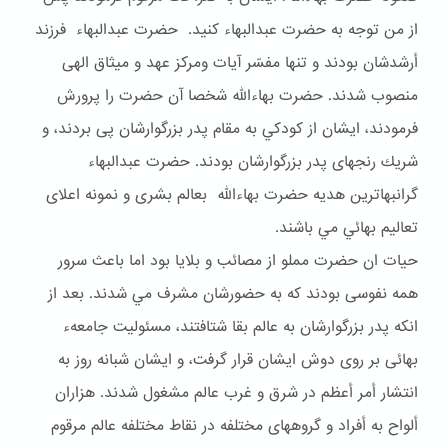
از من توجه به حضرت عبدالبهاء كنيد. حضرت عبدالبهاء فرزند
أرشدشان بودند و تنها مفسّر آيات ومركز عهد و ميثاق الهى
منصوب شدند. حضرت بهاءالله شخصا آن حضرت را پرورش
فرمودند، ايشان از كودكي به مقام پدر بزرگوارشان پى بردند، و
شريك رنجهاى پدر بزرگوارشان بودند. حضرت عبدالبهاء
گرانبهاترين هديه حضرت بهاءالله بعالم بشرى و نمونه اعلاى
تعاليم بهائي مي باشند.
حيات ان حضرت مملو از مصائب و بلايا بود اما باعث سرور
همه نفوسى بودند كه به حضورشان مشرف مي شدند. بعد از
انكه پدر بزرگوارشان به عالم بقا شتافتند، مسئوليت جامعهء
بهائى بر روى دوش ايشان قرار گرفت، و ايشان شبانه روز به
انتشار أمر أعظم در شرق و غرب عالم مشغول شدند. هزاران
ألواح به أفراد و گروههاى مختلفه در نقاط مختلفه عالم مرقوم