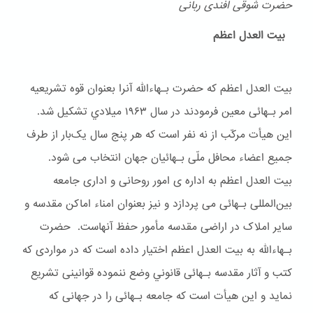
حضرت شوقی افندی ربانی
بیت العدل اعظم
بیت العدل اعظم که حضرت بـهاءالله آنرا بعنوان قوه تشریعیه
امر بـهائی معین فرمودند در سال ۱۹۶۳ ميلادي تشکیل شد.
این هیأت مرکّب از نه نفر است که هر پنج سال یک‌بار از طرف
جمیع اعضاء محافل ملّی بـهائیان جهان انتخاب می شود.
بیت العدل اعظم به اداره ی امور روحانی و اداری جامعه
بین‌المللی بـهائی می پردازد و نیز بعنوان امناء اماکن مقدسه و
سایر املاک در اراضی مقدسه مأمور حفظ آنهاست. حضرت
بـهاءالله به بیت العدل اعظم اختیار داده است که در مواردی که
کتب و آثار مقدسه بـهائی قانوني وضع ننموده قوانینی تشریع
نماید و این هیأت است که جامعه بـهائی را در جهانی که