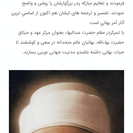
فرمودند و تعاليم مباركه پدر بزرگوارشان را روشن و واضح
نمودند. تفسير و ترجمه هاى ايشان هم اكنون از اساسي ترين
آثار أمر بهائي است.
با تمرکزدر مقام حضرت عبدالبهاء بعنوان مركز عهد و ميثاق
حضرت بهاءالله، بهائيان عالم متحدانه در سعى و كوششند تا
حيات بهائى داشته باشندو مدنيت جهانى نوينى بسازند.