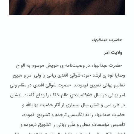
حضرت عبدالبهاء
ولایت امر
حضرت عبدالبهاء در وصیت‌نامه ی خویش موسوم به الواح
وصایا نوه ی ارشد خود، شوقی افندی ربانی را ولی امر و مبین
تعالیم بهائی تعیین فرمودند. حضرت شوقی افندی در مقام ولی
امر بهائی در سال ۱۹۵۷ميلادي عالم خاک را وداع گفتند. ایشان
در طی سی و شش سال بسیاری از آثار حضرت بهاءالله و
حضرت عبدالبهاء را به انگلیسی ترجمه و تشریح نموده،
تأسیس مؤسسات محلّی و ملّی بهائی را تشویق فرموده و