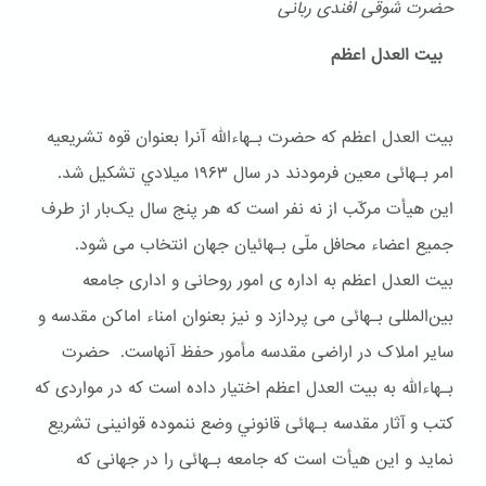
حضرت شوقی افندی ربانی
بیت العدل اعظم
بیت العدل اعظم که حضرت بـهاءالله آنرا بعنوان قوه تشریعیه
امر بـهائی معین فرمودند در سال ۱۹۶۳ ميلادي تشکیل شد.
این هیأت مرکّب از نه نفر است که هر پنج سال یک‌بار از طرف
جمیع اعضاء محافل ملّی بـهائیان جهان انتخاب می شود.
بیت العدل اعظم به اداره ی امور روحانی و اداری جامعه
بین‌المللی بـهائی می پردازد و نیز بعنوان امناء اماکن مقدسه و
سایر املاک در اراضی مقدسه مأمور حفظ آنهاست. حضرت
بـهاءالله به بیت العدل اعظم اختیار داده است که در مواردی که
کتب و آثار مقدسه بـهائی قانوني وضع ننموده قوانینی تشریع
نماید و این هیأت است که جامعه بـهائی را در جهانی که