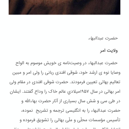
حضرت عبدالبهاء
ولایت امر
حضرت عبدالبهاء در وصیت‌نامه ی خویش موسوم به الواح
وصایا نوه ی ارشد خود، شوقی افندی ربانی را ولی امر و مبین
تعالیم بهائی تعیین فرمودند. حضرت شوقی افندی در مقام ولی
امر بهائی در سال ۱۹۵۷ميلادي عالم خاک را وداع گفتند. ایشان
در طی سی و شش سال بسیاری از آثار حضرت بهاءالله و
حضرت عبدالبهاء را به انگلیسی ترجمه و تشریح نموده،
تأسیس مؤسسات محلّی و ملّی بهائی را تشویق فرموده و