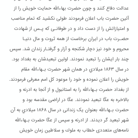
عدالت دفاع کنند و چون حضرت بهاءالله حمایت خویش را از
آئین حضرت باب اعلان فرمودند طولی نکشید که تمام مناصب
و امتیازاتش را از دست داد و در طوفانـی که پـس از شهادت
حضـرت باب در ایران برخاست از همه ثروت و مال دنیـا
محروم و خود نیز دچار شكنجه و آزار و گرفتـار زندان شد. سپس
چند بار ایشان را تبعید نمودند. اولین تبعیدشان به بغداد بود.
در سال ۱۸۶۳ ميلادي در همان شهر حضرت بـهاءالله مقام
خويش را اعلان نموده و خود را موعود کل امم معرفی فرمودند.
از بغداد حضرت بـهاءالله را به استانبول و از آنجا به ادرنه و
بالاخره به عکّا تبعید نمودند. عکّا در اراضی مقدسه بود و
حضرت بـهاءالله بعنوان یک زندانی در سال ۱۸۶۸ ميلادي به آن
شهر تبعيد گر ديدند. از ادرنه و سپس از عکّا حضرت بـهاءالله
نامه‌های متعددی خطاب به ملوك و سلاطین زمان خویش