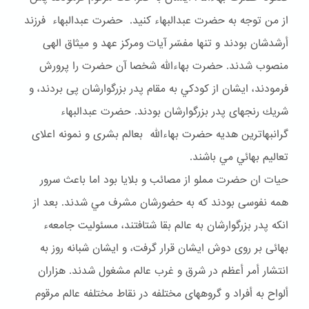
از من توجه به حضرت عبدالبهاء كنيد. حضرت عبدالبهاء فرزند
أرشدشان بودند و تنها مفسّر آيات ومركز عهد و ميثاق الهى
منصوب شدند. حضرت بهاءالله شخصا آن حضرت را پرورش
فرمودند، ايشان از كودكي به مقام پدر بزرگوارشان پى بردند، و
شريك رنجهاى پدر بزرگوارشان بودند. حضرت عبدالبهاء
گرانبهاترين هديه حضرت بهاءالله بعالم بشرى و نمونه اعلاى
تعاليم بهائي مي باشند.
حيات ان حضرت مملو از مصائب و بلايا بود اما باعث سرور
همه نفوسى بودند كه به حضورشان مشرف مي شدند. بعد از
انكه پدر بزرگوارشان به عالم بقا شتافتند، مسئوليت جامعهء
بهائى بر روى دوش ايشان قرار گرفت، و ايشان شبانه روز به
انتشار أمر أعظم در شرق و غرب عالم مشغول شدند. هزاران
ألواح به أفراد و گروههاى مختلفه در نقاط مختلفه عالم مرقوم