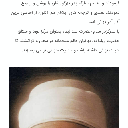
فرمودند و تعاليم مباركه پدر بزرگوارشان را روشن و واضح
نمودند. تفسير و ترجمه هاى ايشان هم اكنون از اساسي ترين
آثار أمر بهائي است.
با تمرکزدر مقام حضرت عبدالبهاء بعنوان مركز عهد و ميثاق
حضرت بهاءالله، بهائيان عالم متحدانه در سعى و كوششند تا
حيات بهائى داشته باشندو مدنيت جهانى نوينى بسازند.