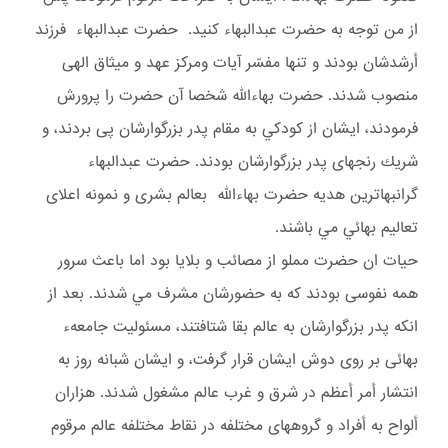
از من توجه به حضرت عبدالبهاء كنيد. حضرت عبدالبهاء فرزند
أرشدشان بودند و تنها مفسّر آيات ومركز عهد و ميثاق الهى
منصوب شدند. حضرت بهاءالله شخصا آن حضرت را پرورش
فرمودند، ايشان از كودكي به مقام پدر بزرگوارشان پى بردند، و
شريك رنجهاى پدر بزرگوارشان بودند. حضرت عبدالبهاء
گرانبهاترين هديه حضرت بهاءالله بعالم بشرى و نمونه اعلاى
تعاليم بهائي مي باشند.
حيات ان حضرت مملو از مصائب و بلايا بود اما باعث سرور
همه نفوسى بودند كه به حضورشان مشرف مي شدند. بعد از
انكه پدر بزرگوارشان به عالم بقا شتافتند، مسئوليت جامعهء
بهائى بر روى دوش ايشان قرار گرفت، و ايشان شبانه روز به
انتشار أمر أعظم در شرق و غرب عالم مشغول شدند. هزاران
ألواح به أفراد و گروههاى مختلفه در نقاط مختلفه عالم مرقوم