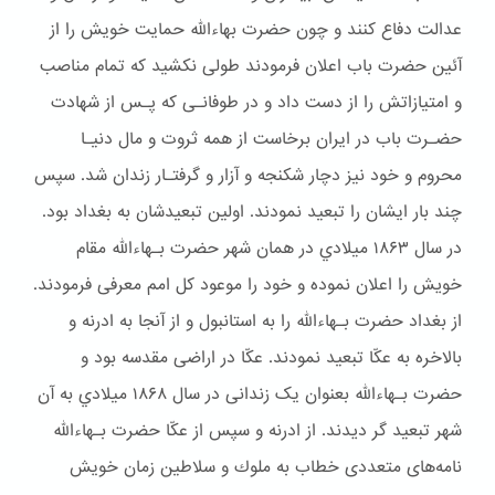
عدالت دفاع کنند و چون حضرت بهاءالله حمایت خویش را از
آئین حضرت باب اعلان فرمودند طولی نکشید که تمام مناصب
و امتیازاتش را از دست داد و در طوفانـی که پـس از شهادت
حضـرت باب در ایران برخاست از همه ثروت و مال دنیـا
محروم و خود نیز دچار شكنجه و آزار و گرفتـار زندان شد. سپس
چند بار ایشان را تبعید نمودند. اولین تبعیدشان به بغداد بود.
در سال ۱۸۶۳ ميلادي در همان شهر حضرت بـهاءالله مقام
خويش را اعلان نموده و خود را موعود کل امم معرفی فرمودند.
از بغداد حضرت بـهاءالله را به استانبول و از آنجا به ادرنه و
بالاخره به عکّا تبعید نمودند. عکّا در اراضی مقدسه بود و
حضرت بـهاءالله بعنوان یک زندانی در سال ۱۸۶۸ ميلادي به آن
شهر تبعيد گر ديدند. از ادرنه و سپس از عکّا حضرت بـهاءالله
نامه‌های متعددی خطاب به ملوك و سلاطین زمان خویش