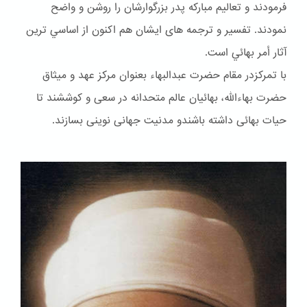
فرمودند و تعاليم مباركه پدر بزرگوارشان را روشن و واضح
نمودند. تفسير و ترجمه هاى ايشان هم اكنون از اساسي ترين
آثار أمر بهائي است.
با تمرکزدر مقام حضرت عبدالبهاء بعنوان مركز عهد و ميثاق
حضرت بهاءالله، بهائيان عالم متحدانه در سعى و كوششند تا
حيات بهائى داشته باشندو مدنيت جهانى نوينى بسازند.