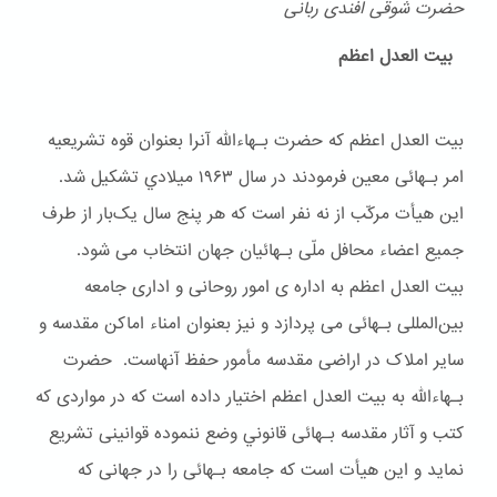
حضرت شوقی افندی ربانی
بیت العدل اعظم
بیت العدل اعظم که حضرت بـهاءالله آنرا بعنوان قوه تشریعیه
امر بـهائی معین فرمودند در سال ۱۹۶۳ ميلادي تشکیل شد.
این هیأت مرکّب از نه نفر است که هر پنج سال یک‌بار از طرف
جمیع اعضاء محافل ملّی بـهائیان جهان انتخاب می شود.
بیت العدل اعظم به اداره ی امور روحانی و اداری جامعه
بین‌المللی بـهائی می پردازد و نیز بعنوان امناء اماکن مقدسه و
سایر املاک در اراضی مقدسه مأمور حفظ آنهاست. حضرت
بـهاءالله به بیت العدل اعظم اختیار داده است که در مواردی که
کتب و آثار مقدسه بـهائی قانوني وضع ننموده قوانینی تشریع
نماید و این هیأت است که جامعه بـهائی را در جهانی که