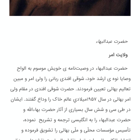
حضرت عبدالبهاء
ولایت امر
حضرت عبدالبهاء در وصیت‌نامه ی خویش موسوم به الواح
وصایا نوه ی ارشد خود، شوقی افندی ربانی را ولی امر و مبین
تعالیم بهائی تعیین فرمودند. حضرت شوقی افندی در مقام ولی
امر بهائی در سال ۱۹۵۷ميلادي عالم خاک را وداع گفتند. ایشان
در طی سی و شش سال بسیاری از آثار حضرت بهاءالله و
حضرت عبدالبهاء را به انگلیسی ترجمه و تشریح نموده،
تأسیس مؤسسات محلّی و ملّی بهائی را تشویق فرموده و