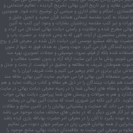
اساس عقاید و نیز تاریخ آئین بهائی تشریح گردیده ، تعالیم اجتماعی و
اقتصادی ، احکام و نظام اداری و سیاسی آن توضیح داده شود. همچنین
با استناد به کتب مقدسه آسمانی همانند قرآن مجید و انجیل جلیل و
تورات و نیز کتب مقدسه زردشتیان بشارات و وعود این کتب به آئین
بهائی مطرح شده و حقانیّت و راستی دیانت بهائی استدلال می گردد و
نیز بخش مختصری از آیات الهی که به وحی خداوند بر حضرت باب و
حضرت بهاءالله مبشرو موسس این دیانت نازل شده در معرض فکر و روح
بازدیدکنندگان قرار می گیرد. جهت وصول به هدف فوق نه تنها از متون
استفاده شده بلکه از فیلم، سرود، موسیقی و مجلات تصویری بهره مند
می شویم. روش ما در این سایت ارائه آزاد و بدون تعصب مطالب و
دعوت هموطنان شریف به مطالعه و تحقیق در آنهاست. از بحث و جدل و
تلاش برای برتری در کلام پرهیز می کنیم و ملّت شریف ایران را به
بررسی منصفانه آئین بهائی فرا می خوانیم. سایت آئین بهائی علاقه مند
است هم نظرات بینندگان را در ذیل هر مقاله و کتاب دریافت نماید و هم
مطالب و مقاله های ارسالی شما را در زمینه معرفی دیانت بهائی در سایت
بگذارد و هم به سوالات و پرسش های شما پیرامون دیانت بهائی جواب
بگوید. ذکر این نکته نیز ضروری است که سایت آئین بهائی در رسالت
خود می داند که حمایت و پشتیبانی بهائیان را در تامین منابع و مقالات
و نیز آثار هنری دیگر ـ که در بخش های مختلف سایت موجود می باشد
ـ به عهده بگیرد تا آنان را در معرفی امر حضرت بهاءالله یاری کرده باشد
بنابراین از همه بهائیان فارسی زبان در سراسر جهان دعوت می نمائیم
علاوه بر معرفی این سایت به علاقمندان دیانت بهائی، منابع موجود را