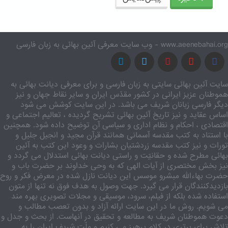
www.aeenebahai.org - وب سایت معرفی آئین بهائی به زبان فارسی
سایت آئین بهائی سایتی به زبان فارسی و برای معرفی دیانت بهائی به
هموطنان عزیز ایرانی در کشور مقدّس ایران و سایر نقاط جهان و نیز
دیگر فارسی زبانان شریف می باشد. در این سایت کوشش می شود
اساس عقاید و نیز تاریخ آئین بهائی تشریح گردیده ، تعالیم اجتماعی و
اقتصادی ، احکام و نظام اداری و سیاسی آن توضیح داده شود. همچنین
با استناد به کتب مقدسه آسمانی همانند قرآن مجید و انجیل جلیل و
تورات و نیز کتب مقدسه زردشتیان بشارات و وعود این کتب به آئین
بهائی مطرح شده و حقانیّت و راستی دیانت بهائی استدلال می گردد و
نیز بخش مختصری از آیات الهی که به وحی خداوند بر حضرت باب و
حضرت بهاءالله مبشرو موسس این دیانت نازل شده در معرض فکر و روح
بازدیدکنندگان قرار می گیرد. جهت وصول به هدف فوق نه تنها از متون
استفاده شده بلکه از فیلم، سرود، موسیقی و مجلات تصویری بهره مند
می شویم. روش ما در این سایت ارائه آزاد و بدون تعصب مطالب و
دعوت هموطنان شریف به مطالعه و تحقیق در آنهاست. از بحث و جدل و
تلاش برای برتری در کلام پرهیز می کنیم و ملّت شریف ایران را به