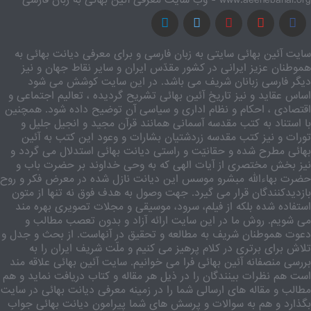
www.aeenebahai.org - وب سایت معرفی آئین بهائی به زبان فارسی
سایت آئین بهائی سایتی به زبان فارسی و برای معرفی دیانت بهائی به
هموطنان عزیز ایرانی در کشور مقدّس ایران و سایر نقاط جهان و نیز
دیگر فارسی زبانان شریف می باشد. در این سایت کوشش می شود
اساس عقاید و نیز تاریخ آئین بهائی تشریح گردیده ، تعالیم اجتماعی و
اقتصادی ، احکام و نظام اداری و سیاسی آن توضیح داده شود. همچنین
با استناد به کتب مقدسه آسمانی همانند قرآن مجید و انجیل جلیل و
تورات و نیز کتب مقدسه زردشتیان بشارات و وعود این کتب به آئین
بهائی مطرح شده و حقانیّت و راستی دیانت بهائی استدلال می گردد و
نیز بخش مختصری از آیات الهی که به وحی خداوند بر حضرت باب و
حضرت بهاءالله مبشرو موسس این دیانت نازل شده در معرض فکر و روح
بازدیدکنندگان قرار می گیرد. جهت وصول به هدف فوق نه تنها از متون
استفاده شده بلکه از فیلم، سرود، موسیقی و مجلات تصویری بهره مند
می شویم. روش ما در این سایت ارائه آزاد و بدون تعصب مطالب و
دعوت هموطنان شریف به مطالعه و تحقیق در آنهاست. از بحث و جدل و
تلاش برای برتری در کلام پرهیز می کنیم و ملّت شریف ایران را به
بررسی منصفانه آئین بهائی فرا می خوانیم. سایت آئین بهائی علاقه مند
است هم نظرات بینندگان را در ذیل هر مقاله و کتاب دریافت نماید و هم
مطالب و مقاله های ارسالی شما را در زمینه معرفی دیانت بهائی در سایت
بگذارد و هم به سوالات و پرسش های شما پیرامون دیانت بهائی جواب