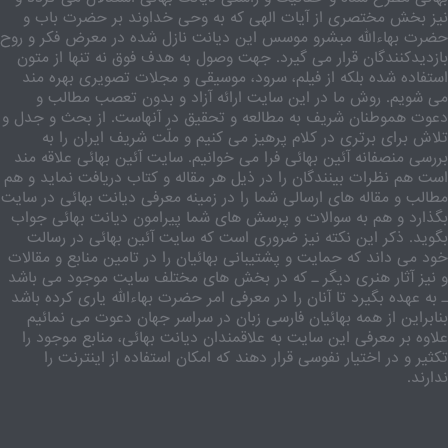
نیز بخش مختصری از آیات الهی که به وحی خداوند بر حضرت باب و
حضرت بهاءالله مبشرو موسس این دیانت نازل شده در معرض فکر و روح
بازدیدکنندگان قرار می گیرد. جهت وصول به هدف فوق نه تنها از متون
استفاده شده بلکه از فیلم، سرود، موسیقی و مجلات تصویری بهره مند
می شویم. روش ما در این سایت ارائه آزاد و بدون تعصب مطالب و
دعوت هموطنان شریف به مطالعه و تحقیق در آنهاست. از بحث و جدل و
تلاش برای برتری در کلام پرهیز می کنیم و ملّت شریف ایران را به
بررسی منصفانه آئین بهائی فرا می خوانیم. سایت آئین بهائی علاقه مند
است هم نظرات بینندگان را در ذیل هر مقاله و کتاب دریافت نماید و هم
مطالب و مقاله های ارسالی شما را در زمینه معرفی دیانت بهائی در سایت
بگذارد و هم به سوالات و پرسش های شما پیرامون دیانت بهائی جواب
بگوید. ذکر این نکته نیز ضروری است که سایت آئین بهائی در رسالت
خود می داند که حمایت و پشتیبانی بهائیان را در تامین منابع و مقالات
و نیز آثار هنری دیگر ـ که در بخش های مختلف سایت موجود می باشد
ـ به عهده بگیرد تا آنان را در معرفی امر حضرت بهاءالله یاری کرده باشد
بنابراین از همه بهائیان فارسی زبان در سراسر جهان دعوت می نمائیم
علاوه بر معرفی این سایت به علاقمندان دیانت بهائی، منابع موجود را
تکثیر و در اختیار نفوسی قرار دهند که امکان استفاده از اینترنت را
ندارند.