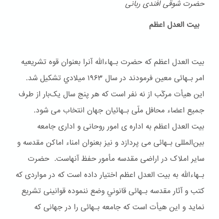
حضرت شوقی افندی ربانی
بیت العدل اعظم
بیت العدل اعظم که حضرت بـهاءالله آنرا بعنوان قوه تشریعیه
امر بـهائی معین فرمودند در سال ۱۹۶۳ ميلادي تشکیل شد.
این هیأت مرکّب از نه نفر است که هر پنج سال یک‌بار از طرف
جمیع اعضاء محافل ملّی بـهائیان جهان انتخاب می شود.
بیت العدل اعظم به اداره ی امور روحانی و اداری جامعه
بین‌المللی بـهائی می پردازد و نیز بعنوان امناء اماکن مقدسه و
سایر املاک در اراضی مقدسه مأمور حفظ آنهاست. حضرت
بـهاءالله به بیت العدل اعظم اختیار داده است که در مواردی که
کتب و آثار مقدسه بـهائی قانوني وضع ننموده قوانینی تشریع
نماید و این هیأت است که جامعه بـهائی را در جهانی که