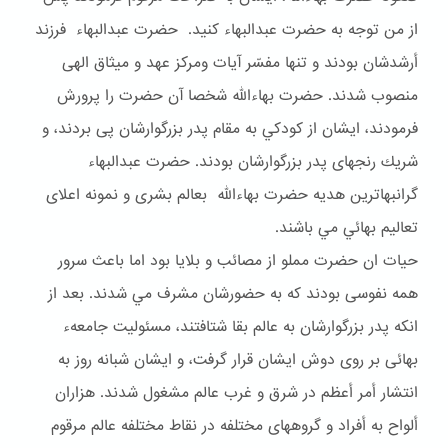
از من توجه به حضرت عبدالبهاء كنيد. حضرت عبدالبهاء فرزند
أرشدشان بودند و تنها مفسّر آيات ومركز عهد و ميثاق الهى
منصوب شدند. حضرت بهاءالله شخصا آن حضرت را پرورش
فرمودند، ايشان از كودكي به مقام پدر بزرگوارشان پى بردند، و
شريك رنجهاى پدر بزرگوارشان بودند. حضرت عبدالبهاء
گرانبهاترين هديه حضرت بهاءالله بعالم بشرى و نمونه اعلاى
تعاليم بهائي مي باشند.
حيات ان حضرت مملو از مصائب و بلايا بود اما باعث سرور
همه نفوسى بودند كه به حضورشان مشرف مي شدند. بعد از
انكه پدر بزرگوارشان به عالم بقا شتافتند، مسئوليت جامعهء
بهائى بر روى دوش ايشان قرار گرفت، و ايشان شبانه روز به
انتشار أمر أعظم در شرق و غرب عالم مشغول شدند. هزاران
ألواح به أفراد و گروههاى مختلفه در نقاط مختلفه عالم مرقوم