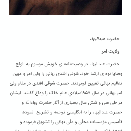
حضرت عبدالبهاء
ولایت امر
حضرت عبدالبهاء در وصیت‌نامه ی خویش موسوم به الواح
وصایا نوه ی ارشد خود، شوقی افندی ربانی را ولی امر و مبین
تعالیم بهائی تعیین فرمودند. حضرت شوقی افندی در مقام ولی
امر بهائی در سال ۱۹۵۷ميلادي عالم خاک را وداع گفتند. ایشان
در طی سی و شش سال بسیاری از آثار حضرت بهاءالله و
حضرت عبدالبهاء را به انگلیسی ترجمه و تشریح نموده،
تأسیس مؤسسات محلّی و ملّی بهائی را تشویق فرموده و