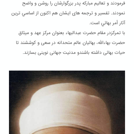
فرمودند و تعاليم مباركه پدر بزرگوارشان را روشن و واضح
نمودند. تفسير و ترجمه هاى ايشان هم اكنون از اساسي ترين
آثار أمر بهائي است.
با تمرکزدر مقام حضرت عبدالبهاء بعنوان مركز عهد و ميثاق
حضرت بهاءالله، بهائيان عالم متحدانه در سعى و كوششند تا
حيات بهائى داشته باشندو مدنيت جهانى نوينى بسازند.