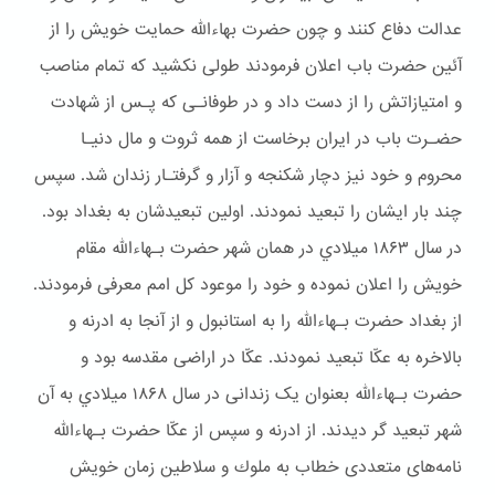
عدالت دفاع کنند و چون حضرت بهاءالله حمایت خویش را از
آئین حضرت باب اعلان فرمودند طولی نکشید که تمام مناصب
و امتیازاتش را از دست داد و در طوفانـی که پـس از شهادت
حضـرت باب در ایران برخاست از همه ثروت و مال دنیـا
محروم و خود نیز دچار شكنجه و آزار و گرفتـار زندان شد. سپس
چند بار ایشان را تبعید نمودند. اولین تبعیدشان به بغداد بود.
در سال ۱۸۶۳ ميلادي در همان شهر حضرت بـهاءالله مقام
خويش را اعلان نموده و خود را موعود کل امم معرفی فرمودند.
از بغداد حضرت بـهاءالله را به استانبول و از آنجا به ادرنه و
بالاخره به عکّا تبعید نمودند. عکّا در اراضی مقدسه بود و
حضرت بـهاءالله بعنوان یک زندانی در سال ۱۸۶۸ ميلادي به آن
شهر تبعيد گر ديدند. از ادرنه و سپس از عکّا حضرت بـهاءالله
نامه‌های متعددی خطاب به ملوك و سلاطین زمان خویش