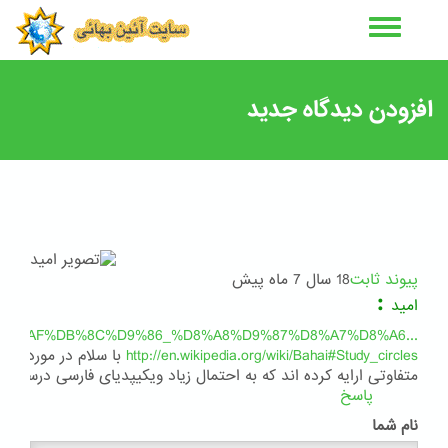
رفتن
به
محتوای
اصلی
افزودن دیدگاه جدید
پیوند ثابت
18 سال 7 ماه پیش
:
امید
g/wiki/%D8%AF%DB%8C%D9%86_%D8%A8%D9%87%D8%A7%D8%A6...
http://en.wikipedia.org/wiki/Bahai#Study_circles
با سلام در مورد تعد
متفاوتی ارایه کرده اند که به احتمال زیاد ویکیپدیای فارسی درست م
پاسخ
نام شما