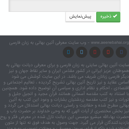
ذخیره
پیش‌نمایش
www.aeenebahai.org - وب سایت معرفی آئین بهائی به زبان فارسی
سایت آئین بهائی سایتی به زبان فارسی و برای معرفی دیانت بهائی به
هموطنان عزیز ایرانی در کشور مقدّس ایران و سایر نقاط جهان و نیز
دیگر فارسی زبانان شریف می باشد. در این سایت کوشش می شود
اساس عقاید و نیز تاریخ آئین بهائی تشریح گردیده ، تعالیم اجتماعی و
اقتصادی ، احکام و نظام اداری و سیاسی آن توضیح داده شود. همچنین
با استناد به کتب مقدسه آسمانی همانند قرآن مجید و انجیل جلیل و
تورات و نیز کتب مقدسه زردشتیان بشارات و وعود این کتب به آئین
بهائی مطرح شده و حقانیّت و راستی دیانت بهائی استدلال می گردد و
نیز بخش مختصری از آیات الهی که به وحی خداوند بر حضرت باب و
حضرت بهاءالله مبشرو موسس این دیانت نازل شده در معرض فکر و روح
بازدیدکنندگان قرار می گیرد. جهت وصول به هدف فوق نه تنها از متون
استفاده شده بلکه از فیلم، سرود، موسیقی و مجلات تصویری بهره مند