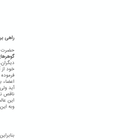
راهی بر
حضرت به
گوهرهای
دیگران.
خود از آ
فرموده 
اعضاء ب
آید ولی
ناقص نب
این عال
وبه اين 
بنابرای