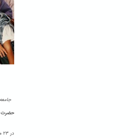
جامعه ب
حضرت ب