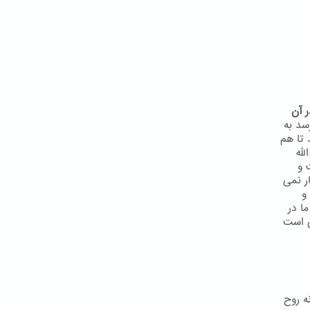
 آن
سد به
 تا هم
لّه
 و
ر نمی
و
ا در
ی است
ه روح