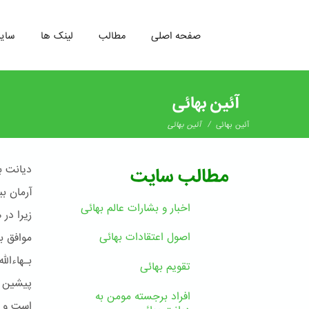
صفحه اصلی
مطالب
لینک ها
سای
رفتن
به
آئین بهائی
محتوای
اصلی
/
آئین بهائی
آئین بهائی
دیانت ب
مطالب سایت
آرمان ب
اخبار و بشارات عالم بهائى
زیرا در
اصول اعتقادات بهائی
موافق ب
بـهاءال
تقویم بهائی
پیشین چ
افراد برجسته مومن به
است و ر