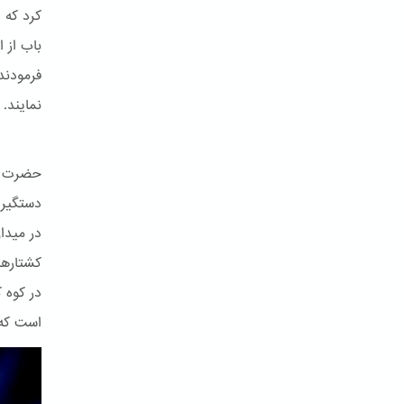
کرد که 
باب از 
فرمودند
نمایند.
حضرت با
کشتارها
در کوه 
است که 