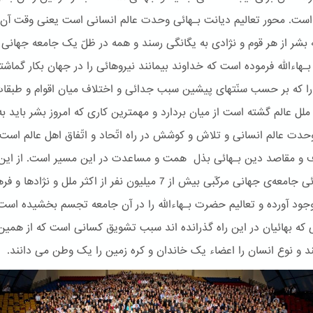
 است. محور تعالیم دیانت بـهائی وحدت عالم انسانی است یعنی وقت آن 
بشر از هر قوم و نژادی به یگانگی رسند و همه در ظلّ یک جامعه جهانی د
هاءالله فرموده است که خداوند بیمانند نیروهائی را در جهان بکار گماش
 را که بر حسب سنّتهای پیشین سبب جدائی و اختلاف میان اقوام و طبقا
ملل عالم گشته است از میان بردارد و مهمترین کاری که امروز بشر باید به
وحدت عالم انسانی و تلاش و کوشش در راه اتّحاد و اتّفاق اهل عالم است
ف و مقاصد دین بـهائی بذل همت و مساعدت در این مسیر است. از این
امر بـهائی جامعه‌ی جهانی مرکّبی بیش از 7 میلیون نفر از اکثر ملل و نژاده
جود آورده و تعالیم حضرت بـهاءالله را در آن جامعه تجسم بخشیده است
 که بهائیان در این راه گذرانده اند سبب تشویق کسانی است که از همین 
د و نوع انسان را اعضاء یک خاندان و کره زمین را یک وطن می دانند.