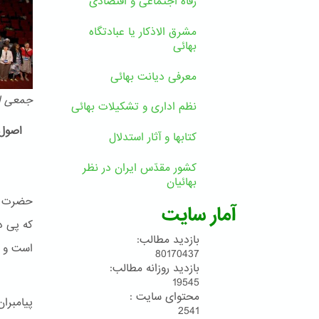
رفاه اجتماعی و اقتصادی
مشرق الاذکار یا عبادتگاه
بهائی
معرفی دیانت بهائی
جمعی از
نظم اداری و تشکیلات بهائی
اصول 
کتابها و آثار استدلال
کشور مقدّس ایران در نظر
بهائیان
حضرت بـ
آمار سایت
که پی د
بازدید مطالب:
است و پ
80170437
بازدید روزانه مطالب:
19545
محتوای سایت :
پیامبرا
2541