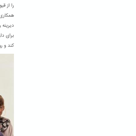
را از ق
همکاری 
دیرینه ر
برای دا
کند و ر