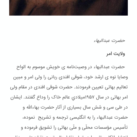
حضرت عبدالبهاء
ولایت امر
حضرت عبدالبهاء در وصیت‌نامه ی خویش موسوم به الواح
وصایا نوه ی ارشد خود، شوقی افندی ربانی را ولی امر و مبین
تعالیم بهائی تعیین فرمودند. حضرت شوقی افندی در مقام ولی
امر بهائی در سال ۱۹۵۷ميلادي عالم خاک را وداع گفتند. ایشان
در طی سی و شش سال بسیاری از آثار حضرت بهاءالله و
حضرت عبدالبهاء را به انگلیسی ترجمه و تشریح نموده،
تأسیس مؤسسات محلّی و ملّی بهائی را تشویق فرموده و