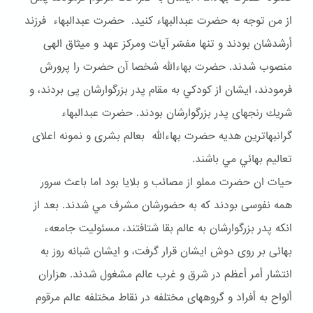
از من توجه به حضرت عبدالبهاء كنيد. حضرت عبدالبهاء فرزند
أرشدشان بودند و تنها مفسّر آيات ومركز عهد و ميثاق الهى
منصوب شدند. حضرت بهاءالله شخصا آن حضرت را پرورش
فرمودند، ايشان از كودكي به مقام پدر بزرگوارشان پى بردند، و
شريك رنجهاى پدر بزرگوارشان بودند. حضرت عبدالبهاء
گرانبهاترين هديه حضرت بهاءالله بعالم بشرى و نمونه اعلاى
تعاليم بهائي مي باشند.
حيات ان حضرت مملو از مصائب و بلايا بود اما باعث سرور
همه نفوسى بودند كه به حضورشان مشرف مي شدند. بعد از
انكه پدر بزرگوارشان به عالم بقا شتافتند، مسئوليت جامعهء
بهائى بر روى دوش ايشان قرار گرفت، و ايشان شبانه روز به
انتشار أمر أعظم در شرق و غرب عالم مشغول شدند. هزاران
ألواح به أفراد و گروههاى مختلفه در نقاط مختلفه عالم مرقوم