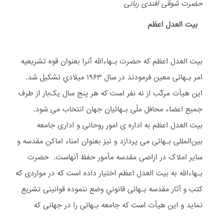
حضرت شوقی افندی ربانی
بیت العدل اعظم
بیت العدل اعظم که حضرت بـهاءالله آنرا بعنوان قوه تشریعیه
امر بـهائی معین فرمودند در سال ۱۹۶۳ ميلادي تشکیل شد.
این هیأت مرکّب از نه نفر است که هر پنج سال یک‌بار از طرف
جمیع اعضاء محافل ملّی بـهائیان جهان انتخاب می شود.
بیت العدل اعظم به اداره ی امور روحانی و اداری جامعه
بین‌المللی بـهائی می پردازد و نیز بعنوان امناء اماکن مقدسه و
سایر املاک در اراضی مقدسه مأمور حفظ آنهاست. حضرت
بـهاءالله به بیت العدل اعظم اختیار داده است که در مواردی که
کتب و آثار مقدسه بـهائی قانوني وضع ننموده قوانینی تشریع
نماید و این هیأت است که جامعه بـهائی را در جهانی که