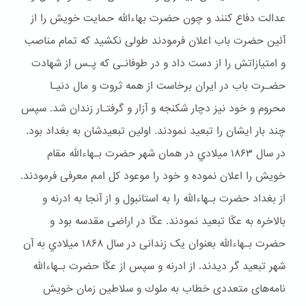
عدالت دفاع کنند و چون حضرت بهاءالله حمایت خویش را از
آئین حضرت باب اعلان فرمودند طولی نکشید که تمام مناصب
و امتیازاتش را از دست داد و در طوفانـی که پـس از شهادت
حضـرت باب در ایران برخاست از همه ثروت و مال دنیـا
محروم و خود نیز دچار شكنجه و آزار و گرفتـار زندان شد. سپس
چند بار ایشان را تبعید نمودند. اولین تبعیدشان به بغداد بود.
در سال ۱۸۶۳ ميلادي در همان شهر حضرت بـهاءالله مقام
خويش را اعلان نموده و خود را موعود کل امم معرفی فرمودند.
از بغداد حضرت بـهاءالله را به استانبول و از آنجا به ادرنه و
بالاخره به عکّا تبعید نمودند. عکّا در اراضی مقدسه بود و
حضرت بـهاءالله بعنوان یک زندانی در سال ۱۸۶۸ ميلادي به آن
شهر تبعيد گر ديدند. از ادرنه و سپس از عکّا حضرت بـهاءالله
نامه‌های متعددی خطاب به ملوك و سلاطین زمان خویش