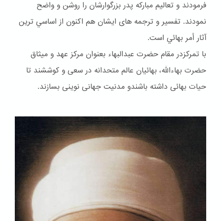
فرمودند و تعاليم مباركه پدر بزرگوارشان را روشن و واضح
نمودند. تفسير و ترجمه هاى ايشان هم اكنون از اساسي ترين
آثار أمر بهائي است.
با تمرکزدر مقام حضرت عبدالبهاء بعنوان مركز عهد و ميثاق
حضرت بهاءالله، بهائيان عالم متحدانه در سعى و كوششند تا
حيات بهائى داشته باشندو مدنيت جهانى نوينى بسازند.