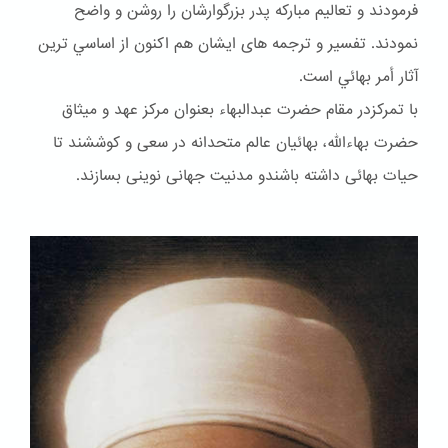
فرمودند و تعاليم مباركه پدر بزرگوارشان را روشن و واضح
نمودند. تفسير و ترجمه هاى ايشان هم اكنون از اساسي ترين
آثار أمر بهائي است.
با تمرکزدر مقام حضرت عبدالبهاء بعنوان مركز عهد و ميثاق
حضرت بهاءالله، بهائيان عالم متحدانه در سعى و كوششند تا
حيات بهائى داشته باشندو مدنيت جهانى نوينى بسازند.