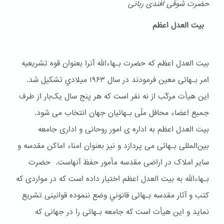
حضرت شوقی افندی ربانی
بیت العدل اعظم
بیت العدل اعظم که حضرت بـهاءالله آنرا بعنوان قوه تشریعیه
امر بـهائی معین فرمودند در سال ۱۹۶۳ ميلادي تشکیل شد.
این هیأت مرکّب از نه نفر است که هر پنج سال یک‌بار از طرف
جمیع اعضاء محافل ملّی بـهائیان جهان انتخاب می شود.
بیت العدل اعظم به اداره ی امور روحانی و اداری جامعه
بین‌المللی بـهائی می پردازد و نیز بعنوان امناء اماکن مقدسه و
سایر املاک در اراضی مقدسه مأمور حفظ آنهاست. حضرت
بـهاءالله به بیت العدل اعظم اختیار داده است که در مواردی که
کتب و آثار مقدسه بـهائی قانوني وضع ننموده قوانینی تشریع
نماید و این هیأت است که جامعه بـهائی را در جهانی که