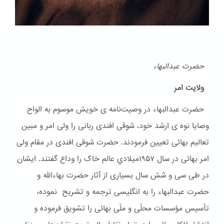
حضرت عبدالبهاء
ولایت امر
حضرت عبدالبهاء در وصیت‌نامه ی خویش موسوم به الواح
وصایا نوه ی ارشد خود، شوقی افندی ربانی را ولی امر و مبین
تعالیم بهائی تعیین فرمودند. حضرت شوقی افندی در مقام ولی
امر بهائی در سال ۱۹۵۷ميلادي عالم خاک را وداع گفتند. ایشان
در طی سی و شش سال بسیاری از آثار حضرت بهاءالله و
حضرت عبدالبهاء را به انگلیسی ترجمه و تشریح نموده،
تأسیس مؤسسات محلّی و ملّی بهائی را تشویق فرموده و