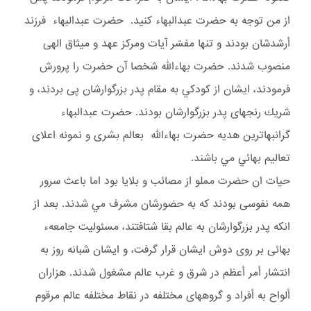
از من توجه به حضرت عبدالبهاء كنيد. حضرت عبدالبهاء فرزند
أرشدشان بودند و تنها مفسّر آيات ومركز عهد و ميثاق الهى
منصوب شدند. حضرت بهاءالله شخصا آن حضرت را پرورش
فرمودند، ايشان از كودكي به مقام پدر بزرگوارشان پى بردند، و
شريك رنجهاى پدر بزرگوارشان بودند. حضرت عبدالبهاء
گرانبهاترين هديه حضرت بهاءالله بعالم بشرى و نمونه اعلاى
تعاليم بهائي مي باشند.
حيات ان حضرت مملو از مصائب و بلايا بود اما باعث سرور
همه نفوسى بودند كه به حضورشان مشرف مي شدند. بعد از
انكه پدر بزرگوارشان به عالم بقا شتافتند، مسئوليت جامعهء
بهائى بر روى دوش ايشان قرار گرفت، و ايشان شبانه روز به
انتشار أمر أعظم در شرق و غرب عالم مشغول شدند. هزاران
ألواح به أفراد و گروههاى مختلفه در نقاط مختلفه عالم مرقوم