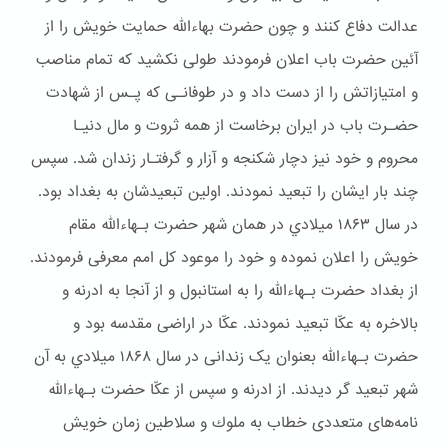
عدالت دفاع کنند و چون حضرت بهاءالله حمایت خویش را از
آئین حضرت باب اعلان فرمودند طولی نکشید که تمام مناصب
و امتیازاتش را از دست داد و در طوفانـی که پـس از شهادت
حضـرت باب در ایران برخاست از همه ثروت و مال دنیـا
محروم و خود نیز دچار شكنجه و آزار و گرفتـار زندان شد. سپس
چند بار ایشان را تبعید نمودند. اولین تبعیدشان به بغداد بود.
در سال ۱۸۶۳ ميلادي در همان شهر حضرت بـهاءالله مقام
خويش را اعلان نموده و خود را موعود کل امم معرفی فرمودند.
از بغداد حضرت بـهاءالله را به استانبول و از آنجا به ادرنه و
بالاخره به عکّا تبعید نمودند. عکّا در اراضی مقدسه بود و
حضرت بـهاءالله بعنوان یک زندانی در سال ۱۸۶۸ ميلادي به آن
شهر تبعيد گر ديدند. از ادرنه و سپس از عکّا حضرت بـهاءالله
نامه‌های متعددی خطاب به ملوك و سلاطین زمان خویش