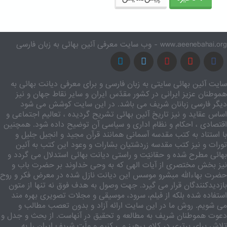
www.aeenebahai.org - وب سایت معرفی آئین بهائی به زبان فارسی
سایت آئین بهائی سایتی به زبان فارسی و برای معرفی دیانت بهائی به
هموطنان عزیز ایرانی در کشور مقدّس ایران و سایر نقاط جهان و نیز
دیگر فارسی زبانان شریف می باشد. در این سایت کوشش می شود
اساس عقاید و نیز تاریخ آئین بهائی تشریح گردیده ، تعالیم اجتماعی و
اقتصادی ، احکام و نظام اداری و سیاسی آن توضیح داده شود. همچنین
با استناد به کتب مقدسه آسمانی همانند قرآن مجید و انجیل جلیل و
تورات و نیز کتب مقدسه زردشتیان بشارات و وعود این کتب به آئین
بهائی مطرح شده و حقانیّت و راستی دیانت بهائی استدلال می گردد و
نیز بخش مختصری از آیات الهی که به وحی خداوند بر حضرت باب و
حضرت بهاءالله مبشرو موسس این دیانت نازل شده در معرض فکر و روح
بازدیدکنندگان قرار می گیرد. جهت وصول به هدف فوق نه تنها از متون
استفاده شده بلکه از فیلم، سرود، موسیقی و مجلات تصویری بهره مند
می شویم. روش ما در این سایت ارائه آزاد و بدون تعصب مطالب و
دعوت هموطنان شریف به مطالعه و تحقیق در آنهاست. از بحث و جدل و
تلاش برای برتری در کلام پرهیز می کنیم و ملّت شریف ایران را به