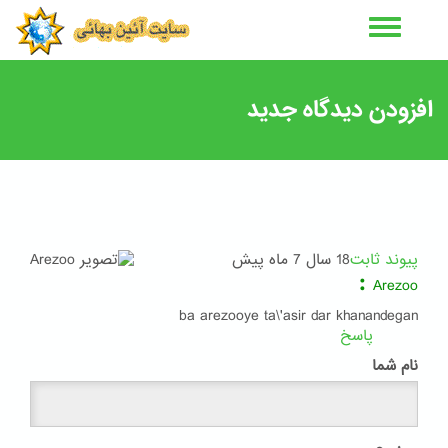
رفتن
به
محتوای
اصلی
افزودن دیدگاه جدید
پیوند ثابت
18 سال 7 ماه پیش
:
Arezoo
ba arezooye ta\'asir dar khanandegan
پاسخ
نام شما