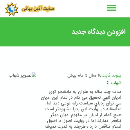
رفتن
به
محتوای
اصلی
افزودن دیدگاه جدید
پیوند ثابت
18 سال 3 ماه پیش
:
شهاب
مدت چند ساله به عنوان يه دانشجو توي
اديان الهي تحقيق مي كنم در تمام اين اديان
مي توان ردپاي سياست رابه نوعي ديد اما
متاسفانه در بهايت اين ردپا مشهودتر است
هيچ كدام از اديان در مفهوم اديان ديگر
تناقض ندارند اما در بهايت اصول با اصول
اسلام تناقض دارد ، هرچند به قدرت نميشه