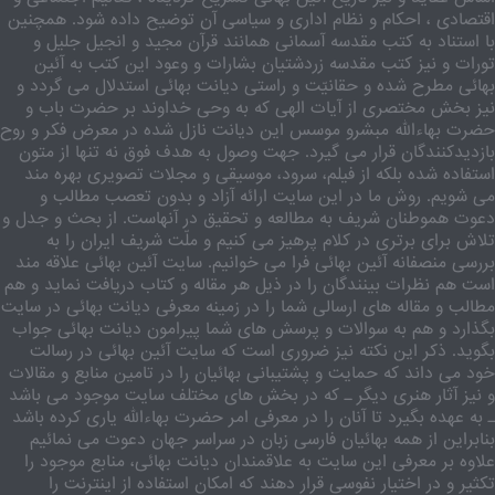
اقتصادی ، احکام و نظام اداری و سیاسی آن توضیح داده شود. همچنین
با استناد به کتب مقدسه آسمانی همانند قرآن مجید و انجیل جلیل و
تورات و نیز کتب مقدسه زردشتیان بشارات و وعود این کتب به آئین
بهائی مطرح شده و حقانیّت و راستی دیانت بهائی استدلال می گردد و
نیز بخش مختصری از آیات الهی که به وحی خداوند بر حضرت باب و
حضرت بهاءالله مبشرو موسس این دیانت نازل شده در معرض فکر و روح
بازدیدکنندگان قرار می گیرد. جهت وصول به هدف فوق نه تنها از متون
استفاده شده بلکه از فیلم، سرود، موسیقی و مجلات تصویری بهره مند
می شویم. روش ما در این سایت ارائه آزاد و بدون تعصب مطالب و
دعوت هموطنان شریف به مطالعه و تحقیق در آنهاست. از بحث و جدل و
تلاش برای برتری در کلام پرهیز می کنیم و ملّت شریف ایران را به
بررسی منصفانه آئین بهائی فرا می خوانیم. سایت آئین بهائی علاقه مند
است هم نظرات بینندگان را در ذیل هر مقاله و کتاب دریافت نماید و هم
مطالب و مقاله های ارسالی شما را در زمینه معرفی دیانت بهائی در سایت
بگذارد و هم به سوالات و پرسش های شما پیرامون دیانت بهائی جواب
بگوید. ذکر این نکته نیز ضروری است که سایت آئین بهائی در رسالت
خود می داند که حمایت و پشتیبانی بهائیان را در تامین منابع و مقالات
و نیز آثار هنری دیگر ـ که در بخش های مختلف سایت موجود می باشد
ـ به عهده بگیرد تا آنان را در معرفی امر حضرت بهاءالله یاری کرده باشد
بنابراین از همه بهائیان فارسی زبان در سراسر جهان دعوت می نمائیم
علاوه بر معرفی این سایت به علاقمندان دیانت بهائی، منابع موجود را
تکثیر و در اختیار نفوسی قرار دهند که امکان استفاده از اینترنت را