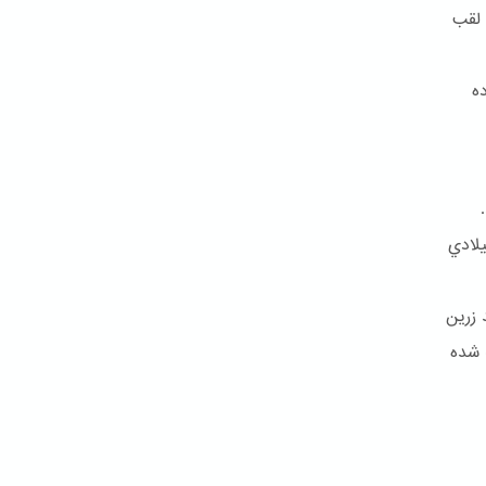
 لقب
ه
تاد و بالاخره کمتر از شش سال بعد در ۹ جولای ۱۸۵۰ ميلادي
 زرین
 شده