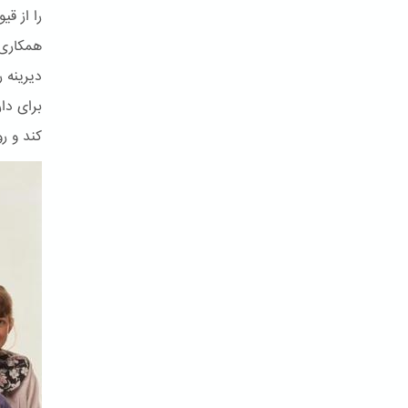
را از ق
همکاری 
دیرینه ر
برای دا
کند و ر