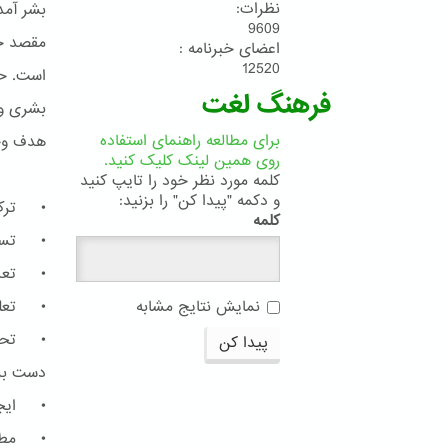
نظرات:
بشر آمده
9609
مقصد جم
اعضای خبرنامه :
12520
است. حا
فرهنگ لغت
بشری و 
برای مطالعه راهنمای استفاده
هدف وحد
روی همین لینک کلیک کنید.
کلمه مورد نظر خود را تایپ کنید
و دکمه "پیدا کن" را بزنید:
• ترک 
کلمه
• تساوی
• تعدیل
• تعلی
نمایش نتایج مشابه
• تحرّی
پیدا کن
دست برد
• ایجاد
• مطاب