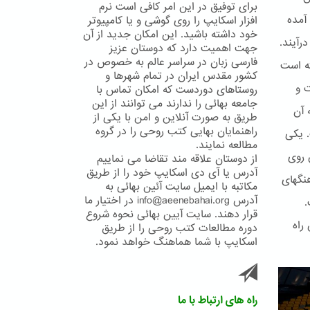
برای توفیق در این امر کافی است نرم
آمده
افزار اسکایپ را روی گوشی و یا کامپیوتر
خود داشته باشید. این امکان جدید از آن
رآیند.
جهت اهمیت دارد که دوستان عزیز
فارسی زبان در سراسر عالم به خصوص در
ته است
کشور مقدس ایران در تمام شهرها و
ت و
روستاهای دوردست که امکان تماس با
جامعه بهائی را ندارند می توانند از این
 آن
طریق به صورت آنلاین و امن با یکی از
راهنمایان بهایی کتب روحی را در گروه
. یکی
مطالعه نمایند.
 روی
از دوستان علاقه مند تقاضا می نماییم
آدرس یا آی دی اسکایپ خود را از طریق
ا و فرهنگهای
مکاتبه با ایمیل سایت آئین بهائی به
آدرس info@aeenebahai.org در اختیار ما
.
قرار دهند. سایت آیین بهائی نحوه شروع
راه
دوره مطالعات کتب روحی را از طریق
اسکایپ با شما هماهنگ خواهد نمود.
راه های ارتباط با ما