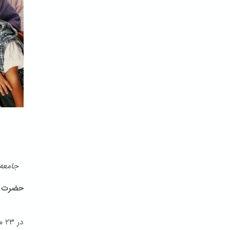
جامعه ب
حضرت ب