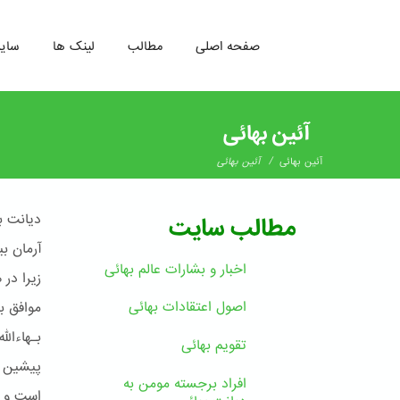
صفحه اصلی
مطالب
لینک ها
سای
رفتن
به
آئین بهائی
محتوای
اصلی
/
آئین بهائی
آئین بهائی
دیانت ب
مطالب سایت
آرمان ب
اخبار و بشارات عالم بهائى
زیرا در
اصول اعتقادات بهائی
موافق ب
بـهاءال
تقویم بهائی
پیشین چ
افراد برجسته مومن به
است و ر