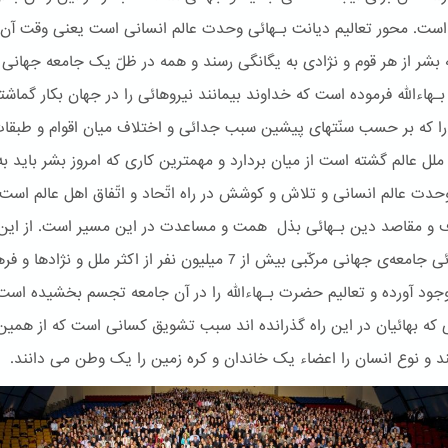
 است. محور تعالیم دیانت بـهائی وحدت عالم انسانی است یعنی وقت آن 
بشر از هر قوم و نژادی به یگانگی رسند و همه در ظلّ یک جامعه جهانی د
هاءالله فرموده است که خداوند بیمانند نیروهائی را در جهان بکار گماش
 را که بر حسب سنّتهای پیشین سبب جدائی و اختلاف میان اقوام و طبقا
ملل عالم گشته است از میان بردارد و مهمترین کاری که امروز بشر باید به
وحدت عالم انسانی و تلاش و کوشش در راه اتّحاد و اتّفاق اهل عالم است
ف و مقاصد دین بـهائی بذل همت و مساعدت در این مسیر است. از این
امر بـهائی جامعه‌ی جهانی مرکّبی بیش از 7 میلیون نفر از اکثر ملل و نژاده
جود آورده و تعالیم حضرت بـهاءالله را در آن جامعه تجسم بخشیده است
 که بهائیان در این راه گذرانده اند سبب تشویق کسانی است که از همین 
د و نوع انسان را اعضاء یک خاندان و کره زمین را یک وطن می دانند.