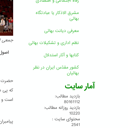
رفاه اجتماعی و اقتصادی
مشرق الاذکار یا عبادتگاه
بهائی
معرفی دیانت بهائی
جمعی از
نظم اداری و تشکیلات بهائی
اصول 
کتابها و آثار استدلال
کشور مقدّس ایران در نظر
بهائیان
حضرت بـ
آمار سایت
که پی د
بازدید مطالب:
است و پ
80161112
بازدید روزانه مطالب:
10220
محتوای سایت :
پیامبرا
2541