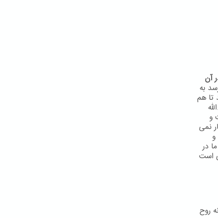
 آن
سد به
 تا هم
لّه
 و
ر نمی
و
ا در
ی است
ه روح