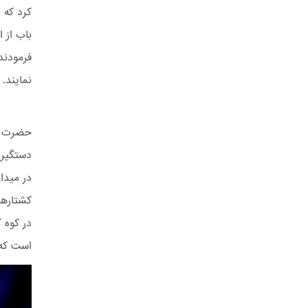
کرد که 
باب از 
فرمودند
نمایند.
حضرت با
کشتارها
در کوه 
است که 