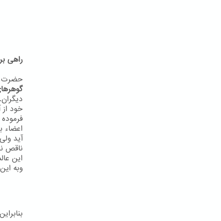
راهی بر
حضرت به
گوهرهای
دیگران.
خود از آ
فرموده 
اعضاء ب
آید ولی
ناقص نب
این عال
وبه اين 
بنابرای