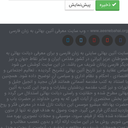
ذخیره
پیش‌نمایش
www.aeenebahai.org - وب سایت معرفی آئین بهائی به زبان فارسی
سایت آئین بهائی سایتی به زبان فارسی و برای معرفی دیانت بهائی به
هموطنان عزیز ایرانی در کشور مقدّس ایران و سایر نقاط جهان و نیز
دیگر فارسی زبانان شریف می باشد. در این سایت کوشش می شود
اساس عقاید و نیز تاریخ آئین بهائی تشریح گردیده ، تعالیم اجتماعی و
اقتصادی ، احکام و نظام اداری و سیاسی آن توضیح داده شود. همچنین
با استناد به کتب مقدسه آسمانی همانند قرآن مجید و انجیل جلیل و
تورات و نیز کتب مقدسه زردشتیان بشارات و وعود این کتب به آئین
بهائی مطرح شده و حقانیّت و راستی دیانت بهائی استدلال می گردد و
نیز بخش مختصری از آیات الهی که به وحی خداوند بر حضرت باب و
حضرت بهاءالله مبشرو موسس این دیانت نازل شده در معرض فکر و روح
بازدیدکنندگان قرار می گیرد. جهت وصول به هدف فوق نه تنها از متون
استفاده شده بلکه از فیلم، سرود، موسیقی و مجلات تصویری بهره مند
می شویم. روش ما در این سایت ارائه آزاد و بدون تعصب مطالب و
دعوت هموطنان شریف به مطالعه و تحقیق در آنهاست. از بحث و جدل و