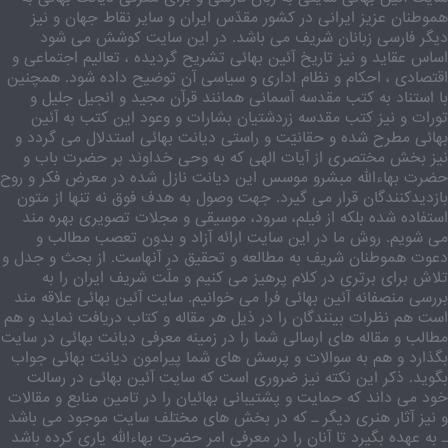
هموطنان عزیز ایرانی در کشور مقدّس ایران و سایر نقاط جهان و نیز
دیگر فارسی زبانان شریف می باشد. در این سایت کوشش می شود
اساس عقاید و نیز تاریخ آئین بهائی تشریح گردیده ، تعالیم اجتماعی و
اقتصادی ، احکام و نظام اداری و سیاسی آن توضیح داده شود. همچنین
با استناد به کتب مقدسه آسمانی همانند قرآن مجید و انجیل جلیل و
تورات و نیز کتب مقدسه زردشتیان بشارات و وعود این کتب به آئین
بهائی مطرح شده و حقانیّت و راستی دیانت بهائی استدلال می گردد و
نیز بخش مختصری از آیات الهی که به وحی خداوند بر حضرت باب و
حضرت بهاءالله مبشرو موسس این دیانت نازل شده در معرض فکر و روح
بازدیدکنندگان قرار می گیرد. جهت وصول به هدف فوق نه تنها از متون
استفاده شده بلکه از فیلم، سرود، موسیقی و مجلات تصویری بهره مند
می شویم. روش ما در این سایت ارائه آزاد و بدون تعصب مطالب و
دعوت هموطنان شریف به مطالعه و تحقیق در آنهاست. از بحث و جدل و
تلاش برای برتری در کلام پرهیز می کنیم و ملّت شریف ایران را به
بررسی منصفانه آئین بهائی فرا می خوانیم. سایت آئین بهائی علاقه مند
است هم نظرات بینندگان را در ذیل هر مقاله و کتاب دریافت نماید و هم
مطالب و مقاله های ارسالی شما را در زمینه معرفی دیانت بهائی در سایت
بگذارد و هم به سوالات و پرسش های شما پیرامون دیانت بهائی جواب
بگوید. ذکر این نکته نیز ضروری است که سایت آئین بهائی در رسالت
خود می داند که حمایت و پشتیبانی بهائیان را در تامین منابع و مقالات
و نیز آثار هنری دیگر ـ که در بخش های مختلف سایت موجود می باشد
ـ به عهده بگیرد تا آنان را در معرفی امر حضرت بهاءالله یاری کرده باشد