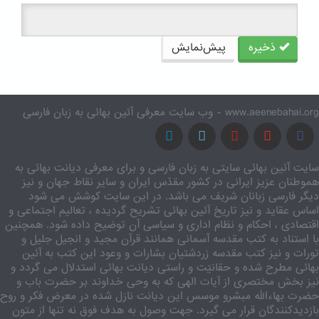
ذخیره
پیش‌نمایش
www.aeenebahai.org - وب سایت معرفی آئین بهائی به زبان فارسی
سایت آئین بهائی سایتی به زبان فارسی و برای معرفی دیانت بهائی به
هموطنان عزیز ایرانی در کشور مقدّس ایران و سایر نقاط جهان و نیز
دیگر فارسی زبانان شریف می باشد. در این سایت کوشش می شود
اساس عقاید و نیز تاریخ آئین بهائی تشریح گردیده ، تعالیم اجتماعی و
اقتصادی ، احکام و نظام اداری و سیاسی آن توضیح داده شود. همچنین
با استناد به کتب مقدسه آسمانی همانند قرآن مجید و انجیل جلیل و
تورات و نیز کتب مقدسه زردشتیان بشارات و وعود این کتب به آئین
بهائی مطرح شده و حقانیّت و راستی دیانت بهائی استدلال می گردد و
نیز بخش مختصری از آیات الهی که به وحی خداوند بر حضرت باب و
حضرت بهاءالله مبشرو موسس این دیانت نازل شده در معرض فکر و روح
بازدیدکنندگان قرار می گیرد. جهت وصول به هدف فوق نه تنها از متون