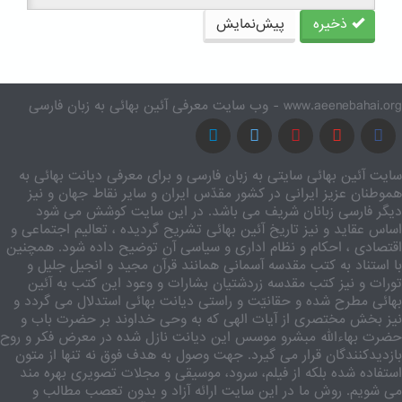
ذخیره
پیش‌نمایش
www.aeenebahai.org - وب سایت معرفی آئین بهائی به زبان فارسی
سایت آئین بهائی سایتی به زبان فارسی و برای معرفی دیانت بهائی به
هموطنان عزیز ایرانی در کشور مقدّس ایران و سایر نقاط جهان و نیز
دیگر فارسی زبانان شریف می باشد. در این سایت کوشش می شود
اساس عقاید و نیز تاریخ آئین بهائی تشریح گردیده ، تعالیم اجتماعی و
اقتصادی ، احکام و نظام اداری و سیاسی آن توضیح داده شود. همچنین
با استناد به کتب مقدسه آسمانی همانند قرآن مجید و انجیل جلیل و
تورات و نیز کتب مقدسه زردشتیان بشارات و وعود این کتب به آئین
بهائی مطرح شده و حقانیّت و راستی دیانت بهائی استدلال می گردد و
نیز بخش مختصری از آیات الهی که به وحی خداوند بر حضرت باب و
حضرت بهاءالله مبشرو موسس این دیانت نازل شده در معرض فکر و روح
بازدیدکنندگان قرار می گیرد. جهت وصول به هدف فوق نه تنها از متون
استفاده شده بلکه از فیلم، سرود، موسیقی و مجلات تصویری بهره مند
می شویم. روش ما در این سایت ارائه آزاد و بدون تعصب مطالب و