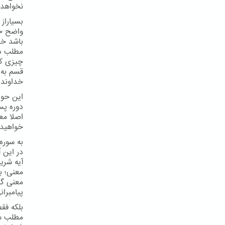
نخواهد فرستاد. آیه 4
بسیاراز
واضح خ
باشد خط
مطلب دی
چیزی که
قسم به 
خداوند 
این حوا
دوره پس
اصلا معن
خواهید 
به سوره اعراف 
در این 
آیه شری
معنی؛ به
معنی گف
پیامبرا
بلکه فق
مطلب سو