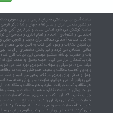
سایت آئین بهائی سایتی به زبان فارسی و برای معرفی دیانت
در کشور مقدّس ایران و سایر نقاط جهان و نیز دیگر فارسی 
سایت کوشش می شود اساس عقاید و نیز تاریخ آئین بهائی 
اجتماعی و اقتصادی ، احکام و نظام اداری و سیاسی آن توض
به کتب مقدسه آسمانی همانند قرآن مجید و انجیل جلیل و 
زردشتیان بشارات و وعود این کتب به آئین بهائی مطرح شد
بهائی استدلال می گردد و نیز بخش مختصری از آیات الهی
باب و حضرت بهاءالله مبشرو موسس این دیانت نازل شده 
بازدیدکنندگان قرار می گیرد. جهت وصول به هدف فوق نه تنه
فیلم، سرود، موسیقی و مجلات تصویری بهره مند می شویم. ر
و بدون تعصب مطالب و دعوت هموطنان شریف به مطالعه و
جدل و تلاش برای برتری در کلام پرهیز می کنیم و ملّت شری
آئین بهائی فرا می خوانیم. سایت آئین بهائی علاقه مند اس
هر مقاله و کتاب دریافت نماید و هم مطالب و مقاله های ارس
دیانت بهائی در سایت بگذارد و هم به سوالات و پرسش های
جواب بگوید. ذکر این نکته نیز ضروری است که سایت آئین 
حمایت و پشتیبانی بهائیان را در تامین منابع و مقالات و ن
های مختلف سایت موجود می باشد ـ به عهده بگیرد تا آنان 
یاری کرده باشد بنابراین از همه بهائیان فارسی زبان در سر