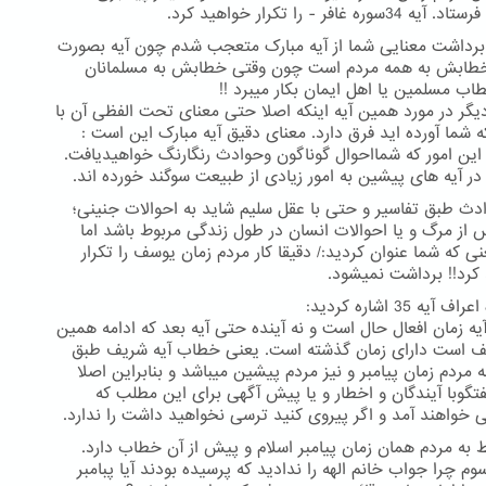
3سوره غافر - را تکرار خواهید کرد.
 برداشت معنایی شما از آیه مبارک متعجب شدم چون آیه بصورت
طابش به همه مردم است چون وقتی خطابش به مسلمانان
اب مسلمین یا اهل ایمان بکار میبرد !!
گر در مورد همین آیه اینکه اصلا حتی معنای تحت الفظی آن با
 شما آورده اید فرق دارد. معنای دقیق آیه مبارک این است :
این امور که شمااحوال گوناگون وحوادث رنگارنگ خواهیدیافت.
در آیه های پیشین به امور زیادی از طبیعت سوگند خورده اند.
دث طبق تفاسیر و حتی با عقل سلیم شاید به احوالات جنینی؛
 از مرگ و یا احوالات انسان در طول زندگی مربوط باشد اما
ی که شما عنوان کردید:/ دقیقا کار مردم زمان یوسف را تکرار
کرد!! برداشت نمیشود.
آیه 35 اشاره کردید:
آیه زمان افعال حال است و نه آینده حتی آیه بعد که ادامه همین
ف است دارای زمان گذشته است. یعنی خطاب آیه شریف طبق
 مردم زمان پیامبر و نیز مردم پیشین میباشد و بنابراین اصلا
تگوبا آیندگان و اخطار و یا پیش آگهی برای این مطلب که
نی خواهند آمد و اگر پیروی کنید ترسی نخواهید داشت را ندارد.
ط به مردم همان زمان پیامبر اسلام و پیش از آن خطاب دارد.
م چرا جواب خانم الهه را ندادید که پرسیده بودند آیا پبامبر