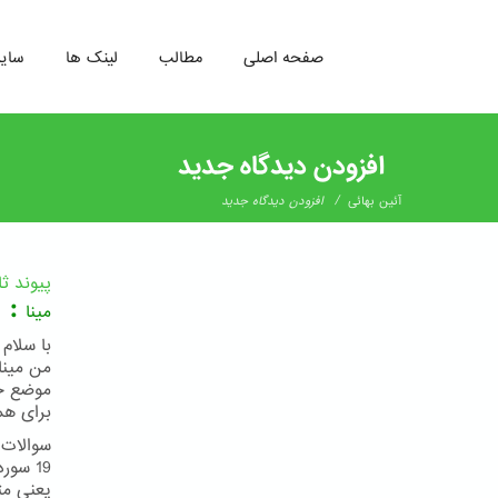
صفحه اصلی
مطالب
لینک ها
سای
رفتن
به
افزودن دیدگاه جدید
محتوای
اصلی
/
آئین بهائی
افزودن دیدگاه جدید
پیوند ث
:
مینا
با سلام
من مینا
موضع خص
برای هم
سوالات 
19 سو
یعنی مث