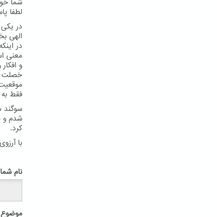
شما خود
لطفا پاس
در یکی 
الهی بخ
در اینک
معنی اس
و افکار
خصلت و 
موقعیت ض
فقط به 
سوگند م
شدم و خ
کرد.
با آرزوی
پ
نام شما
موضوع