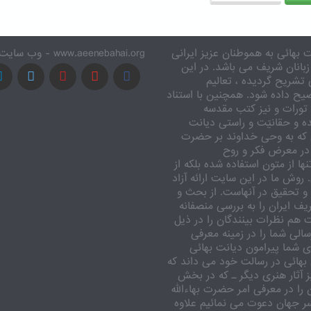
 بهائی به هموطنان عزیز ایرانی
www.aeenebahai.org - وب سایت معرفی آئین بهائی به زبان فارسی
زبانان شریف می باشد. در این
تشریح گردیده ، تعالیم
یح داده شود. همچنین با استناد
تورات و نیز کتب مقدسه
ه و حقانیّت و راستی دیانت
 که به وحی خداوند بر حضرت
در معرض فکر و روح
ا از متون استفاده شده بلکه از
وش ما در این سایت ارائه آزاد
 تحقیق در آنهاست. از بحث و
ف ایران را به بررسی منصفانه
ت هم نظرات بینندگان را در ذیل
الی شما را در زمینه معرفی
 شما پیرامون دیانت بهائی
بهائی در رسالت خود می داند که
یز آثار هنری دیگر ـ که در بخش
را در معرفی امر حضرت بهاءالله
اسر جهان دعوت می نمائیم علاوه