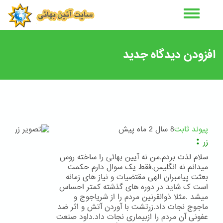
رفتن
به
محتوای
اصلی
افزودن دیدگاه جدید
پیوند ثابت
8 سال 2 ماه پیش
:
زر
سلام لذت بردم.من نه آیین بهائی را ساخته روس
میدانم نه انگلیس.فقط یک سوال دارم حکمت
بعثت پیامبران الهی مقتضیات و نیاز های زمانه
است ک شاید در دوره های گذشته کمتر احساس
میشد .مثلا ذوالقرنین مردم را از شریاجوج و
ماجوج نجات داد.زرتشت با آوردن آتش و اثر ضد
عفونی آن مردم را ازبیماری نجات داد.داود صنعت