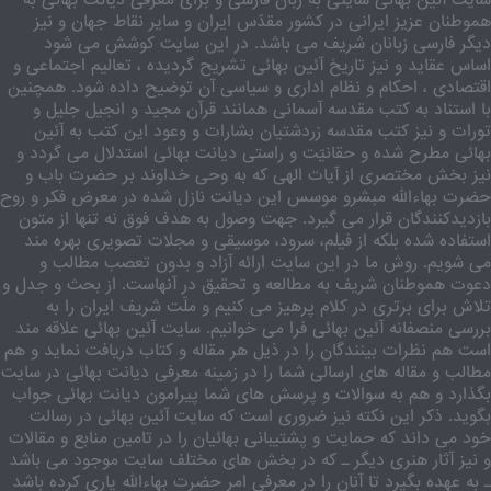
هموطنان عزیز ایرانی در کشور مقدّس ایران و سایر نقاط جهان و نیز
دیگر فارسی زبانان شریف می باشد. در این سایت کوشش می شود
اساس عقاید و نیز تاریخ آئین بهائی تشریح گردیده ، تعالیم اجتماعی و
اقتصادی ، احکام و نظام اداری و سیاسی آن توضیح داده شود. همچنین
با استناد به کتب مقدسه آسمانی همانند قرآن مجید و انجیل جلیل و
تورات و نیز کتب مقدسه زردشتیان بشارات و وعود این کتب به آئین
بهائی مطرح شده و حقانیّت و راستی دیانت بهائی استدلال می گردد و
نیز بخش مختصری از آیات الهی که به وحی خداوند بر حضرت باب و
حضرت بهاءالله مبشرو موسس این دیانت نازل شده در معرض فکر و روح
بازدیدکنندگان قرار می گیرد. جهت وصول به هدف فوق نه تنها از متون
استفاده شده بلکه از فیلم، سرود، موسیقی و مجلات تصویری بهره مند
می شویم. روش ما در این سایت ارائه آزاد و بدون تعصب مطالب و
دعوت هموطنان شریف به مطالعه و تحقیق در آنهاست. از بحث و جدل و
تلاش برای برتری در کلام پرهیز می کنیم و ملّت شریف ایران را به
بررسی منصفانه آئین بهائی فرا می خوانیم. سایت آئین بهائی علاقه مند
است هم نظرات بینندگان را در ذیل هر مقاله و کتاب دریافت نماید و هم
مطالب و مقاله های ارسالی شما را در زمینه معرفی دیانت بهائی در سایت
بگذارد و هم به سوالات و پرسش های شما پیرامون دیانت بهائی جواب
بگوید. ذکر این نکته نیز ضروری است که سایت آئین بهائی در رسالت
خود می داند که حمایت و پشتیبانی بهائیان را در تامین منابع و مقالات
و نیز آثار هنری دیگر ـ که در بخش های مختلف سایت موجود می باشد
ـ به عهده بگیرد تا آنان را در معرفی امر حضرت بهاءالله یاری کرده باشد