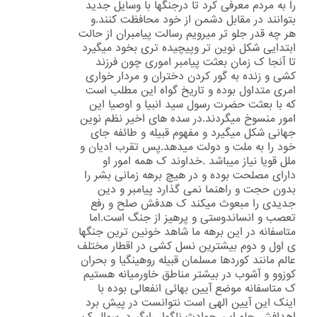
را به مردم معرفی کرد تا درجنگها با وسایل جدید
بتوانند در مقابل دشمن از خود محافظت کنند.و
هر چه قدر جلو تر میرویم رسالت پیامبران از حالت
ابتدایی شکل نوین تر وپیچیده تری بخود میگیرد
تا آنجا ک زمان بعثت پیامبر اموری چون فرزند
کشی و زنده به گور کردن دختران و مردار خواری
امری متداول بوده و تاریخ گواه این مطلب است
که با بعثت حضرت رسول سید انبیا و اوصیا این
امور منسوخ میگردند.در سده های اخیر نظم نوین
جهانی شکل میگیرد و مفهوم قبیله و طائفه جای
خود را به ملت و دولت میدهد.پس تقرب ادیان و
ملل قویا نیاز میباشد .خداوند ک همه امور او
دارای مصلحت بوده و در هیچ برهه زمانی بشر را
بدون حجت و راهنما نمی گذارد پیامبر و دین
جدیدی را مبعوث میکند ک هدفش صلح و رفع
تعصب و انساندوستی و پرهیز از جنگ است.اما
متاسفانه در این برهه ما شاهد خونین ترین جنگها
ی اول و دوم بیشترین نسل کشی در اقطار مختلف
عالم مانند کوردها مسلمان قبیله روهینگیا و بحران
کوزوو و آشوب در بیشتر مناطق خاورمیانه هستیم
ک متاسفانه موضع آیین بهائی انفعالی بوده با
اینک این آیین الهی است نتوانست در پیش برد