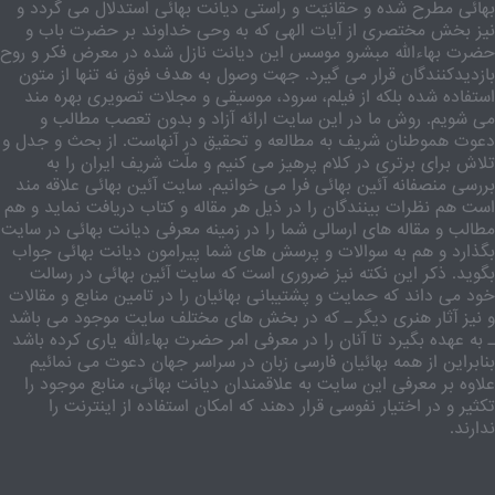
بهائی مطرح شده و حقانیّت و راستی دیانت بهائی استدلال می گردد و
نیز بخش مختصری از آیات الهی که به وحی خداوند بر حضرت باب و
حضرت بهاءالله مبشرو موسس این دیانت نازل شده در معرض فکر و روح
بازدیدکنندگان قرار می گیرد. جهت وصول به هدف فوق نه تنها از متون
استفاده شده بلکه از فیلم، سرود، موسیقی و مجلات تصویری بهره مند
می شویم. روش ما در این سایت ارائه آزاد و بدون تعصب مطالب و
دعوت هموطنان شریف به مطالعه و تحقیق در آنهاست. از بحث و جدل و
تلاش برای برتری در کلام پرهیز می کنیم و ملّت شریف ایران را به
بررسی منصفانه آئین بهائی فرا می خوانیم. سایت آئین بهائی علاقه مند
است هم نظرات بینندگان را در ذیل هر مقاله و کتاب دریافت نماید و هم
مطالب و مقاله های ارسالی شما را در زمینه معرفی دیانت بهائی در سایت
بگذارد و هم به سوالات و پرسش های شما پیرامون دیانت بهائی جواب
بگوید. ذکر این نکته نیز ضروری است که سایت آئین بهائی در رسالت
خود می داند که حمایت و پشتیبانی بهائیان را در تامین منابع و مقالات
و نیز آثار هنری دیگر ـ که در بخش های مختلف سایت موجود می باشد
ـ به عهده بگیرد تا آنان را در معرفی امر حضرت بهاءالله یاری کرده باشد
بنابراین از همه بهائیان فارسی زبان در سراسر جهان دعوت می نمائیم
علاوه بر معرفی این سایت به علاقمندان دیانت بهائی، منابع موجود را
تکثیر و در اختیار نفوسی قرار دهند که امکان استفاده از اینترنت را
ندارند.