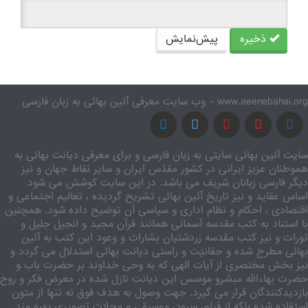
ذخیره
پیش‌نمایش
www.aeenebahai.org - وب سایت معرفی آئین بهائی به زبان فارسی
سایت آئین بهائی سایتی به زبان فارسی و برای معرفی دیانت بهائی به
هموطنان عزیز ایرانی در کشور مقدّس ایران و سایر نقاط جهان و نیز
دیگر فارسی زبانان شریف می باشد. در این سایت کوشش می شود
اساس عقاید و نیز تاریخ آئین بهائی تشریح گردیده ، تعالیم اجتماعی و
اقتصادی ، احکام و نظام اداری و سیاسی آن توضیح داده شود. همچنین
با استناد به کتب مقدسه آسمانی همانند قرآن مجید و انجیل جلیل و
تورات و نیز کتب مقدسه زردشتیان بشارات و وعود این کتب به آئین
بهائی مطرح شده و حقانیّت و راستی دیانت بهائی استدلال می گردد و
نیز بخش مختصری از آیات الهی که به وحی خداوند بر حضرت باب و
حضرت بهاءالله مبشرو موسس این دیانت نازل شده در معرض فکر و روح
بازدیدکنندگان قرار می گیرد. جهت وصول به هدف فوق نه تنها از متون
استفاده شده بلکه از فیلم، سرود، موسیقی و مجلات تصویری بهره مند