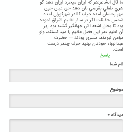
ما قال الشّاعر:هر که ارزان ميخرد ارزان دهد گو
هري طفلي بقرصي نان دهد حق عيان چون
مهر رخشان آمده حيف کاندر شهرکوران آمده
شمس حقيقت اگر در سائر اقاليم اشراق نموده
بود تا بحال اشعه اش جهانگير گشته بود زيرا
آن اقليم قدر اين فضل عظيم را ميدانستند، ولو
مؤمن نبودند، مسرور بودند — حضرت
عبدالبهاء خودتان ببنيد حرف چقدر درست
است.
پاسخ
نام شما
موضوع
دیدگاه
*