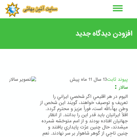
رفتن
به
محتوای
اصلی
افزودن دیدگاه جدید
پیوند ثابت
13 سال 11 ماه پیش
:
سالار
اليوم در هر اقليمي اگر شخصي ايراني را
تعريف و توصيف خواهند، گويند اين شخص از
وطن بهآءالله است، فوراً عزيز و محترم گردد.
اقلاً ايرانيان بايد قدر اين را بدانند. از انظار
جهانيان افتاده بودند و از امم متوحّشه شمرده
ميشدند، حال چنين عزّت پايداري يافتند و
چنين تاجي از گوهر شاهوار بر سر نهادند. نعم