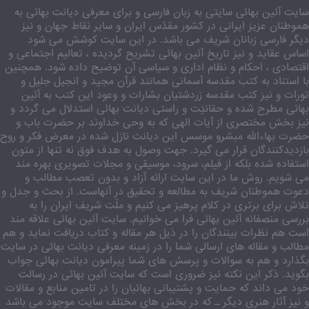
سایت آئین بهائی سایتی به زبان فارسی و برای معرفی دیانت بهائی به
هموطنان عزیز ایرانی در کشور مقدّس ایران و سایر نقاط جهان و نیز
دیگر فارسی زبانان شریف می باشد. در این سایت کوشش می شود
اساس عقاید و نیز تاریخ آئین بهائی تشریح گردیده ، تعالیم اجتماعی و
اقتصادی ، احکام و نظام اداری و سیاسی آن توضیح داده شود. همچنین
با استناد به کتب مقدسه آسمانی همانند قرآن مجید و انجیل جلیل و
تورات و نیز کتب مقدسه زردشتیان بشارات و وعود این کتب به آئین
بهائی مطرح شده و حقانیّت و راستی دیانت بهائی استدلال می گردد و
نیز بخش مختصری از آیات الهی که به وحی خداوند بر حضرت باب و
حضرت بهاءالله مبشرو موسس این دیانت نازل شده در معرض فکر و روح
بازدیدکنندگان قرار می گیرد. جهت وصول به هدف فوق نه تنها از متون
استفاده شده بلکه از فیلم، سرود، موسیقی و مجلات تصویری بهره مند
می شویم. روش ما در این سایت ارائه آزاد و بدون تعصب مطالب و
دعوت هموطنان شریف به مطالعه و تحقیق در آنهاست. از بحث و جدل و
تلاش برای برتری در کلام پرهیز می کنیم و ملّت شریف ایران را به
بررسی منصفانه آئین بهائی فرا می خوانیم. سایت آئین بهائی علاقه مند
است هم نظرات بینندگان را در ذیل هر مقاله و کتاب دریافت نماید و هم
مطالب و مقاله های ارسالی شما را در زمینه معرفی دیانت بهائی در سایت
بگذارد و هم به سوالات و پرسش های شما پیرامون دیانت بهائی جواب
بگوید. ذکر این نکته نیز ضروری است که سایت آئین بهائی در رسالت
خود می داند که حمایت و پشتیبانی بهائیان را در تامین منابع و مقالات
و نیز آثار هنری دیگر ـ که در بخش های مختلف سایت موجود می باشد