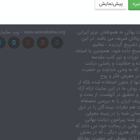
ره
پیش‌نمایش
 بهائی به هموطنان عزیز ایرانی
www.aeenebahai.org - وب سایت معرفی آئین بهائی به زبان فارسی
زبانان شریف می باشد. در این
تشریح گردیده ، تعالیم
یح داده شود. همچنین با استناد
تورات و نیز کتب مقدسه
ه و حقانیّت و راستی دیانت
 که به وحی خداوند بر حضرت
در معرض فکر و روح
ا از متون استفاده شده بلکه از
وش ما در این سایت ارائه آزاد
 تحقیق در آنهاست. از بحث و
ف ایران را به بررسی منصفانه
ت هم نظرات بینندگان را در ذیل
الی شما را در زمینه معرفی
 شما پیرامون دیانت بهائی
بهائی در رسالت خود می داند که
یز آثار هنری دیگر ـ که در بخش
را در معرفی امر حضرت بهاءالله