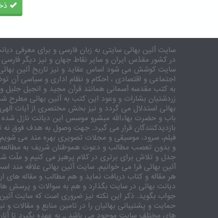
ذخی
سایت آئین بهائی سایتی به زبان فارسی و برای معرفی دیانت
در کشور مقدّس ایران و سایر نقاط جهان و نیز دیگر فارسی 
سایت کوشش می شود اساس عقاید و نیز تاریخ آئین بهائی 
اجتماعی و اقتصادی ، احکام و نظام اداری و سیاسی آن توض
به کتب مقدسه آسمانی همانند قرآن مجید و انجیل جلیل و 
زردشتیان بشارات و وعود این کتب به آئین بهائی مطرح شد
بهائی استدلال می گردد و نیز بخش مختصری از آیات الهی
باب و حضرت بهاءالله مبشرو موسس این دیانت نازل شده 
بازدیدکنندگان قرار می گیرد. جهت وصول به هدف فوق نه تنه
فیلم، سرود، موسیقی و مجلات تصویری بهره مند می شویم. ر
و بدون تعصب مطالب و دعوت هموطنان شریف به مطالعه و
جدل و تلاش برای برتری در کلام پرهیز می کنیم و ملّت شری
آئین بهائی فرا می خوانیم. سایت آئین بهائی علاقه مند اس
هر مقاله و کتاب دریافت نماید و هم مطالب و مقاله های ارس
دیانت بهائی در سایت بگذارد و هم به سوالات و پرسش های
جواب بگوید. ذکر این نکته نیز ضروری است که سایت آئین 
حمایت و پشتیبانی بهائیان را در تامین منابع و مقالات و ن
های مختلف سایت موجود می باشد ـ به عهده بگیرد تا آنان 