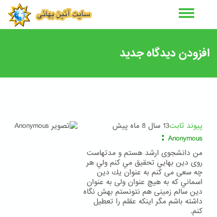
رفتن
به
محتوای
اصلی
افزودن دیدگاه جدید
پیوند ثابت
13 سال 8 ماه پیش
:
Anonymous
من دانشجوی ارشد هستم و مدتهاست
روی دين بهايي تحقيق مي كنم ولي هر
چه سعی می کنم به عنوان يك دين
اسماني كه به هيچ عنوان ولی به عنوان
دين سالم زمينی هم نتونستم بهش نگاه
داشته باشم مگر اينکه عقلم را تعطيل
کنم.