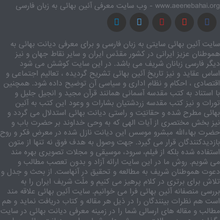
www.aeenebahai.org - وب سایت معرفی آئین بهائی به زبان فارسی
سایت آئین بهائی سایتی به زبان فارسی و برای معرفی دیانت بهائی به
هموطنان عزیز ایرانی در کشور مقدّس ایران و سایر نقاط جهان و نیز
دیگر فارسی زبانان شریف می باشد. در این سایت کوشش می شود
اساس عقاید و نیز تاریخ آئین بهائی تشریح گردیده ، تعالیم اجتماعی و
اقتصادی ، احکام و نظام اداری و سیاسی آن توضیح داده شود. همچنین
با استناد به کتب مقدسه آسمانی همانند قرآن مجید و انجیل جلیل و
تورات و نیز کتب مقدسه زردشتیان بشارات و وعود این کتب به آئین
بهائی مطرح شده و حقانیّت و راستی دیانت بهائی استدلال می گردد و
نیز بخش مختصری از آیات الهی که به وحی خداوند بر حضرت باب و
حضرت بهاءالله مبشرو موسس این دیانت نازل شده در معرض فکر و روح
بازدیدکنندگان قرار می گیرد. جهت وصول به هدف فوق نه تنها از متون
استفاده شده بلکه از فیلم، سرود، موسیقی و مجلات تصویری بهره مند
می شویم. روش ما در این سایت ارائه آزاد و بدون تعصب مطالب و
دعوت هموطنان شریف به مطالعه و تحقیق در آنهاست. از بحث و جدل و
تلاش برای برتری در کلام پرهیز می کنیم و ملّت شریف ایران را به
بررسی منصفانه آئین بهائی فرا می خوانیم. سایت آئین بهائی علاقه مند
است هم نظرات بینندگان را در ذیل هر مقاله و کتاب دریافت نماید و هم
مطالب و مقاله های ارسالی شما را در زمینه معرفی دیانت بهائی در سایت