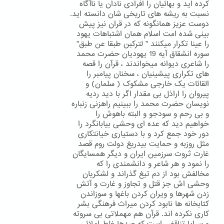
کرده اید و بهائیان را افرادی نادان یا ناآگاه
نسبت به ریشه های تاریخی شان دانسته اید.
دوست عزیز همانگونه که در قران نیز پیش
بینی شده امت اسلام همان اشتباهات یهود
را عینا تکرار میکنند " لترکبن طبقا عن طبق"
سوره انشقاق آیه 19 یهودیان حضرت محمد
را شاعری دیوانه میخواندند ، قرآن را قصه
های تکراری پیشینیان ، سخنان پیامبر را
القائات یک خارجی مشکوک ( سلمان) و
پیروان را اراذل بی مقدار اگر با دید ردیه
نویسان حضرت محمد را ببینیم راهزنی زنباره
و بی رحم و سودجو و البته باهوش را
خواهیم دید که عده ای وحشی بیابانگرد را
دور خود جمع کرد و با دستیاری خیانتکاری
مثل روزبه و حمایت بیدریغ دولت روم قصد
غارت ثروت سرزمین ایران و دیگر همسایگان
را نمود و هر شاعر و دانشمندی را که
مخالفش بود از دم تیغ گذراند و لشکریان
وحشی اش جز قتل و تجاوز و غارت و آتش
زدن شهرها و ویران کردن باغها و سوزاندن
کتابخانه ها نابود کردن میراث فرهنگی بشر
کاری نکرده اند. قرآن هم مهملاتی بی سروته