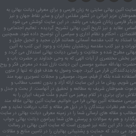
سایت آئین بهائی سایتی به زبان فارسی و برای معرفی دیانت بهائی به
هموطنان عزیز ایرانی در کشور مقدّس ایران و سایر نقاط جهان و نیز
دیگر فارسی زبانان شریف می باشد. در این سایت کوشش می شود
اساس عقاید و نیز تاریخ آئین بهائی تشریح گردیده ، تعالیم اجتماعی و
اقتصادی ، احکام و نظام اداری و سیاسی آن توضیح داده شود. همچنین
با استناد به کتب مقدسه آسمانی همانند قرآن مجید و انجیل جلیل و
تورات و نیز کتب مقدسه زردشتیان بشارات و وعود این کتب به آئین
بهائی مطرح شده و حقانیّت و راستی دیانت بهائی استدلال می گردد و
نیز بخش مختصری از آیات الهی که به وحی خداوند بر حضرت باب و
حضرت بهاءالله مبشرو موسس این دیانت نازل شده در معرض فکر و روح
بازدیدکنندگان قرار می گیرد. جهت وصول به هدف فوق نه تنها از متون
استفاده شده بلکه از فیلم، سرود، موسیقی و مجلات تصویری بهره مند
می شویم. روش ما در این سایت ارائه آزاد و بدون تعصب مطالب و
دعوت هموطنان شریف به مطالعه و تحقیق در آنهاست. از بحث و جدل و
تلاش برای برتری در کلام پرهیز می کنیم و ملّت شریف ایران را به
بررسی منصفانه آئین بهائی فرا می خوانیم. سایت آئین بهائی علاقه مند
است هم نظرات بینندگان را در ذیل هر مقاله و کتاب دریافت نماید و هم
مطالب و مقاله های ارسالی شما را در زمینه معرفی دیانت بهائی در سایت
بگذارد و هم به سوالات و پرسش های شما پیرامون دیانت بهائی جواب
بگوید. ذکر این نکته نیز ضروری است که سایت آئین بهائی در رسالت
خود می داند که حمایت و پشتیبانی بهائیان را در تامین منابع و مقالات