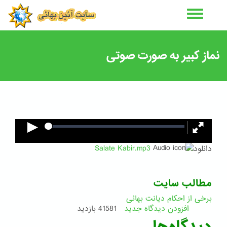
رفتن
به
محتوای
اصلی
نماز کبیر به صورت صوتی
دانلود
Salate Kabir.mp3
مطالب سایت
برخی از احکام دیانت بهائی
افزودن دیدگاه جدید
41581 بازدید