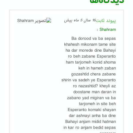
دیدگاه‌ها
پیوند ثابت
16 سال 5 ماه پیش
:
Shahram
Ba dorood va ba sepas
khahesh mikonam tame site
ha dar morede dine Bahayi
ro beh zabane Esperanto
ham tarjomeh konid shoma
keh in hameh zaban
gozashtid chera zabane
shirin va sadeh ye Esperanto
ro nazashtid? kheyli az
doostane man daran in
zabano yad migiran va ba
tarjomeh in site beh
Esperanto komaki shayan
dar ashnayi anha ba dine
Bahayi anjam midid hatman
in kar ro anjam bedid sepas