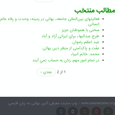
مطالب منتخب
فعالیتهای بین‌المللی جامعهء بهائی در زمینهء وحدت و رفاه عالم
انسانی
سخنی با هموطنان عزیز
طرحِ عبدالبهاء برایِ ایرانی آزاد و آباد
عید اعظم رضوان
عفّت و پاکدامنی از منظر دین بهائی
محمد: خاتم انبیاء
در تمام امور مهم،‌ زنان به حساب نمي آيند
1 از 2
بعدی ›
www.aeenebahai.org - وب سایت معرفی آئین بهائی به زبان فارسی