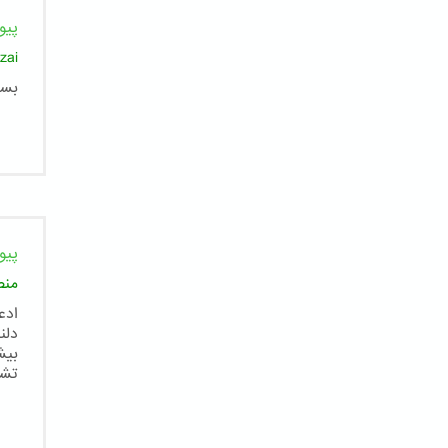
پیو
zai
بسي
پیو
منص
ادع
دلن
بیش
تشک