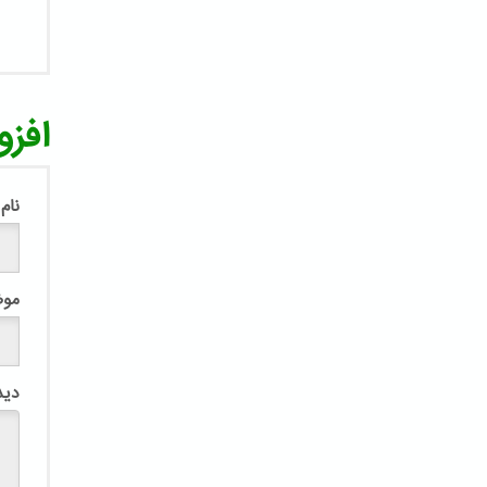
افزو
نام
مو
دید