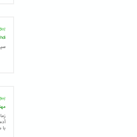
پیو
hdi
سپا
پیو
مهنا
زما
آدم
با 