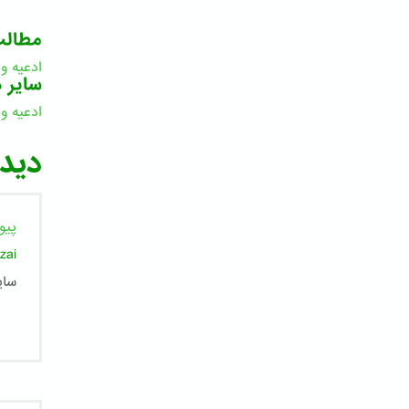
مطال
ادعیه و
سایر د
ادعیه و
ا
دیدگ
پیو
zai
ساي