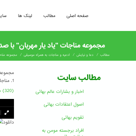
صفحه اصلی
مطالب
لینک ها
سای
رفتن
به
مجموعه مناجات "یاد یار مهربان" با ص
محتوای
اصلی
/
/
/
مطالب
دعا و نیایش
ادعیه و مناجات به همراه موسیقی
مجموعه مناجا
مجموعه 
مطالب سایت
1. مناجات حضرت بهاءالله در دستگاه چهار گاه
(320) دانلود
اخبار و بشارات عالم بهائى
اصول اعتقادات بهائی
تقویم بهائی
دانلود
افراد برجسته مومن به