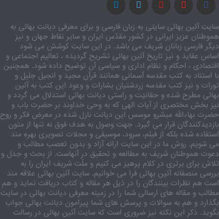
سایت آئین بهائی سایتی به زبان فارسی و برای معرفی دیانت بهائی به
هموطنان عزیز ایرانی در کشور مقدّس ایران و سایر نقاط جهان و نیز
دیگر فارسی زبانان شریف می باشد. در این سایت کوشش می شود
اساس عقاید و نیز تاریخ آئین بهائی تشریح گردیده ، تعالیم اجتماعی و
اقتصادی ، احکام و نظام اداری و سیاسی آن توضیح داده شود. همچنین
با استناد به کتب مقدسه آسمانی همانند قرآن مجید و انجیل جلیل و
تورات و نیز کتب مقدسه زردشتیان بشارات و وعود این کتب به آئین
بهائی مطرح شده و حقانیّت و راستی دیانت بهائی استدلال می گردد و
نیز بخش مختصری از آیات الهی که به وحی خداوند بر حضرت باب و
حضرت بهاءالله مبشرو موسس این دیانت نازل شده در معرض فکر و روح
بازدیدکنندگان قرار می گیرد. جهت وصول به هدف فوق نه تنها از متون
استفاده شده بلکه از فیلم، سرود، موسیقی و مجلات تصویری بهره مند
می شویم. روش ما در این سایت ارائه آزاد و بدون تعصب مطالب و
دعوت هموطنان شریف به مطالعه و تحقیق در آنهاست. از بحث و جدل و
تلاش برای برتری در کلام پرهیز می کنیم و ملّت شریف ایران را به
بررسی منصفانه آئین بهائی فرا می خوانیم. سایت آئین بهائی علاقه مند
است هم نظرات بینندگان را در ذیل هر مقاله و کتاب دریافت نماید و هم
مطالب و مقاله های ارسالی شما را در زمینه معرفی دیانت بهائی در سایت
بگذارد و هم به سوالات و پرسش های شما پیرامون دیانت بهائی جواب
بگوید. ذکر این نکته نیز ضروری است که سایت آئین بهائی در رسالت