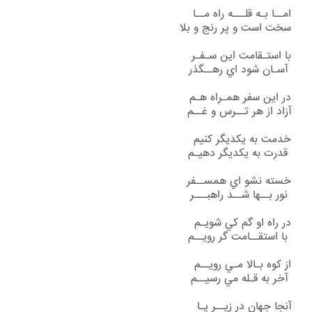
امــا بـه قلـــه راه مــا
سخت است و پر رنج و بلا
با استـقامت اين سـفـر
آسـان شود اي رهــگذر
در اين سفر همـراه هـم
آزاد از هر تــرس و غــم
خدمت به يكديگر كنيم
قدرت به يكديگر دهيـم
خسته نشو اي همســفر
نور بــها شــد راهبـــر
در راه او گم كي شويـم
با استقــامت گر رويــم
از كوه بـالا مـي رويــم
آخر به قـله مي رسيــم
آنجا جهان در زيــر پـا