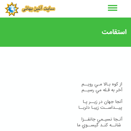
رفتن
به
محتوای
اصلی
استقامت
از كوه بـالا مـي رويــم
آخر به قـله مي رسيــم
آنجا جهان در زيــر پـا
پيــداســت زيبـا دلربــا
آنـجا نسيـمي جانفــزا
شانــه كنـد گيســوي ما