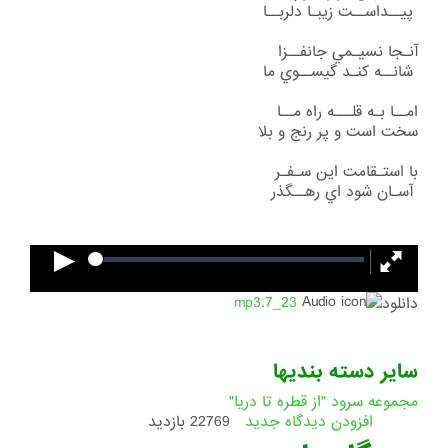
پيــداســت زيبـا دلربــا
آنـجا نسيـمي جانفــزا
شانــه كنـد گيســوي ما
امــا بـه قلـــه راه مــا
سخت است و پر رنج و بلا
با استـقامت اين سـفـر
آسـان شود اي رهــگذر
دانلود
23_7.mp3
سایر دسته بندیها
مجموعه سرود "از قطره تا دریا"
افزودن دیدگاه جدید
22769 بازدید