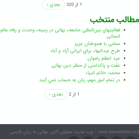
1 از 320
بعدی ›
مطالب منتخب
فعالیتهای بین‌المللی جامعهء بهائی در زمینهء وحدت و رفاه عالم
انسانی
سخنی با هموطنان عزیز
طرحِ عبدالبهاء برایِ ایرانی آزاد و آباد
عید اعظم رضوان
عفّت و پاکدامنی از منظر دین بهائی
محمد: خاتم انبیاء
در تمام امور مهم،‌ زنان به حساب نمي آيند
1 از 2
بعدی ›
www.aeenebahai.org - وب سایت معرفی آئین بهائی به زبان فارسی