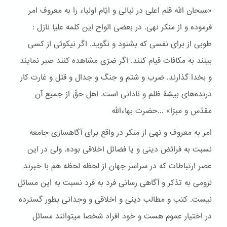
«سبحان اللّه قلم اعلی در ليالی و ايّام اولياء را به معروف امر
فرموده و از منکر نهی. در بعضی الواح اين کلمه عليا نازل :
طوبی از برای نفسی که بشنود و نگويد. اگر نيکوئی از کسی
بينند به مکافات قيام کنند. اگر ضرّی مشاهده کنند صبر نمايند
و بخدا گذارند. ضرب و شتم و جنگ و جدال و قتل و غارت کار
درنده‌های بيشۀ ظلم و نادانی است. اهل حقّ از جميع آن
مقدّس و مبرّا» ...حضرت بهاءالله
امر به معروف و نهی از منکر در واقع برای آگاهسازی جامعه
نسبت به فرائض دینی و یا فضائل اخلاقی بوده. ولی در این
عصر ارتباطات که در سراسر جهان از لحظه لحظه هم با خبرند
لزومی به تذکر و آگاهی رسانی فرد به فرد نسبت به این مسائل
نیست. کتب و مطالب دینی و اخلاقی و وجدانی بطور گسترده
در اختیار عموم هست و خود افراد شخصا میتوانند مسائل