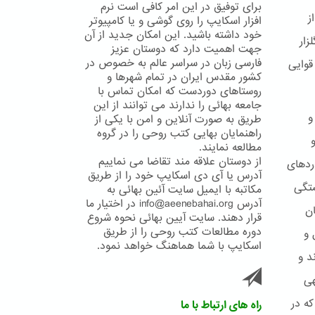
برای توفیق در این امر کافی است نرم
ز
افزار اسکایپ را روی گوشی و یا کامپیوتر
خود داشته باشید. این امکان جدید از آن
زار
جهت اهمیت دارد که دوستان عزیز
فارسی زبان در سراسر عالم به خصوص در
 قوایی
کشور مقدس ایران در تمام شهرها و
روستاهای دوردست که امکان تماس با
جامعه بهائی را ندارند می توانند از این
و
طریق به صورت آنلاین و امن با یکی از
راهنمایان بهایی کتب روحی را در گروه
مطالعه نمایند.
از دوستان علاقه مند تقاضا می نماییم
دردهای
آدرس یا آی دی اسکایپ خود را از طریق
ستگی
مکاتبه با ایمیل سایت آئین بهائی به
آدرس info@aeenebahai.org در اختیار ما
ان
قرار دهند. سایت آیین بهائی نحوه شروع
دوره مطالعات کتب روحی را از طریق
 و
اسکایپ با شما هماهنگ خواهد نمود.
د و
هی
ه در
راه های ارتباط با ما