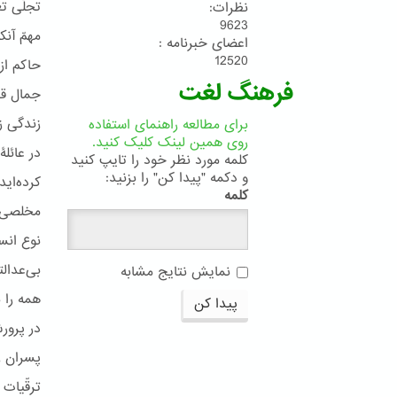
تجلّی ت
نظرات:
9623
مهمّ آنک
اعضای خبرنامه :
12520
حاکم از
فرهنگ لغت
جمال قد
زندگی ز
برای مطالعه راهنمای استفاده
روی همین لینک کلیک کنید.
در عائلۀ
کلمه مورد نظر خود را تایپ کنید
و دکمه "پیدا کن" را بزنید:
کرده‌ای
کلمه
مخلصی م
نوع انسا
بی‌عدال
نمایش نتایج مشابه
همه را 
پیدا کن
در پرور
پسران ر
ترقّیات