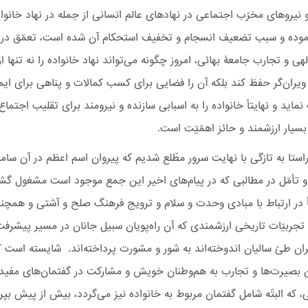
و نیروهای مخرّب اجتماعی در نهادهای عالم انسانی از جمله در نهاد خانوا
وده و سبب تضعیف انسجام و تخفیف استحکام آن شده است، تعمّق در ا
لهی و تجارب جامعۀ بهائی، امروز چگونه می‌تواند نهاد خانواده را نه تنها از
ویران‌گر حفظ کند بلکه آن را فضایی برای کسب کمالات و پناهی برای ایم
اید و نهایتاً خانواده را به اسبابی سازنده و نیرومند برای تقلیب اجتماع
بسیار ارزشمند و حائز اهمّیّت است.
استا به تازگی با نهایت سرور مطّلع شدیم که پیروان اسم اعظم در آن‌ ساما
و تأمّل در مطالبی که در پیام‌های اخیر این جمع موجود است مشغول‌ گشته
در ارتباط با مبادی وحدت و سلام و ترویج فرهنگ صلح و آشتی و همچنی
ا تجربیّات تاریخی ارزشمندی که آن راه‌پویان سبیل جانان در مسیر پیشرفت
یران طیّ سالیان اندوخته‌اند به شور و مشورت پرداخته‌اند. شایسته است ک
ین بصیرت‌ها و تجارب به هم‌وطنان خویش و مشارکت در گفتمان‌های مفید 
، که البتّه شامل گفتمان مربوط به خانواده نیز می‌گردد، بیش از پیش بپر