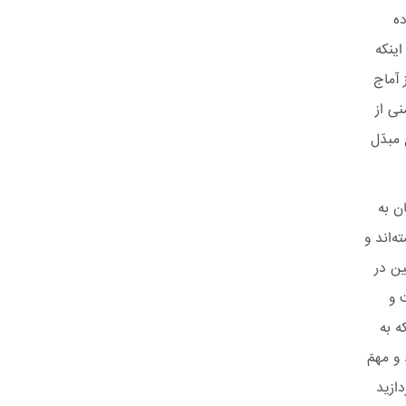
ده
ینکه
 آماج
نی از
 مبدّل
ن به
‌اند و
ن در
 و
ه به
و مهمّ
دازید