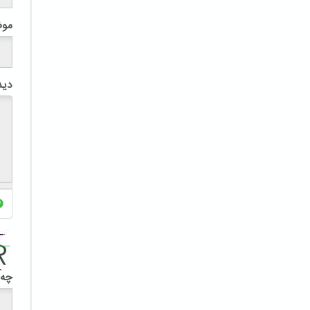
مو
دید
چه 