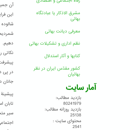
رفاه اجتماعی و اقتصادی
آن جمیع
مشرق الاذکار یا عبادتگاه
این فرای
بهائی
شالوده 
معرفی دیانت بهائی
شمردیم 
دهیم. در
نظم اداری و تشکیلات بهائی
نکاتی را
کتابها و آثار استدلال
پیشرفت 
کشور مقدّس ایران در نظر
در پی د
بهائیان
جانان در
آمار سایت
پیشینۀ 
بازدید مطالب:
تابان ا
80241979
بازدید روزانه مطالب:
سیر متح
25138
محتوای سایت :
اجتماعی
2541