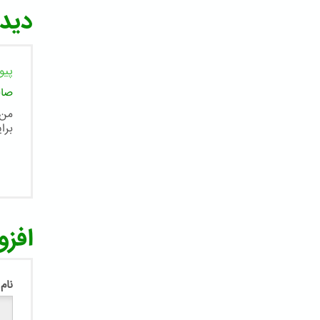
دیدگ
پیو
صال
من 
برای
افزو
نام