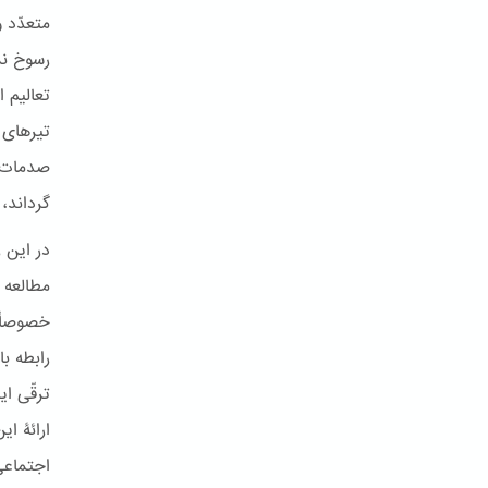
متعدّد 
رسوخ نم
تعالیم ا
تیرهای 
صدمات نم
گرداند، 
در این ر
مطالعه 
خصوصاً 
رابطه ب
ترقّی ا
ارائۀ ا
اجتماعی