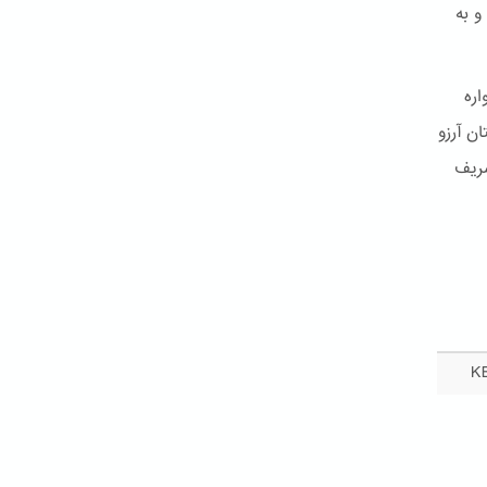
و به
اره
ن آرزو
شریف