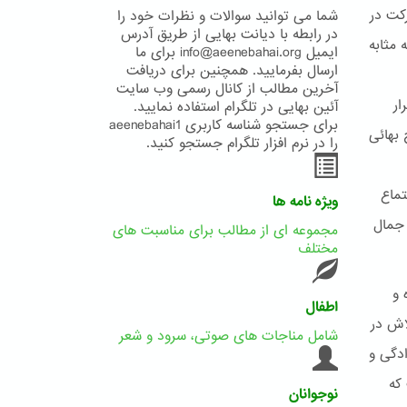
کت در
شما می توانید سوالات و نظرات خود را
در رابطه با دیانت بهایی از طریق آدرس
 مثابه
ایمیل info@aeenebahai.org برای ما
ارسال بفرمایید. همچنین برای دریافت
آخرین مطالب از کانال رسمی وب سایت
ار
آئین بهایی در تلگرام استفاده نمایید.
برای جستجو شناسه کاربری aeenebahai1
 بهائی
را در نرم افزار تلگرام جستجو کنید.
تماع
ویژه نامه ها
 جمال
مجموعه ای از مطالب برای مناسبت های
مختلف
 و
اطفال
اش در
شامل مناجات های صوتی، سرود و شعر
ادگی و
که
نوجوانان