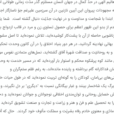
عالیم الهی در حدّ کمال در جهان انسان مستلزم گذر مدّت زمانی طولانی اس
ه مجهودات پیروان این آیین نازنین در آن سرزمین علیرغم جوّ ناسازگار اج
 ابتدا با شجاعت و مداومت و در نهایت جدّیّت دنبال گشته است. شما یا
م از بدو این ظهور اعظم برای حصول تساوی زن و مرد در قالب ازدواج به
ناشویی حاصله از آن با پشت‌کار کوشیده‌اید، تلاش نموده‌اید تا اصل مشو
 بهائی نهادینه گردانید، در هر دور بنیاد اخلاق را در آن کانون وحدت تحکی
د و به روحانیّت و صداقت شهرۀ آفاق گشته‌اید، نسل‌های متمادی نفوس م
انند کوه پرشکوه محکم و استوار بار آورده‌اید که در مسیر خدمت به و
ن فداکارانه گام برداشته و پاینده مانده‌اند، به رغم ظلم ستم‌گران و
تی‌های بی‌امان، کودکان را به گونه‌ای تربیت نموده‌اید که در طول حیات
برگ یک شاخسار بینند و غبار بیگانگی نسبت به ”دیگری“ بر دل نگیرند، و
ش خصایل روحانی و توان‌مندی اخلاقی نوجوانان و جوانان نموده‌اید و دخ
ا به تحصیل علم و فنّ و هنر و زراعت و تجارت و صنعت تشویق کرده‌اید تا
 مادّی و معنوی خادم رفاه بشریّت و مملکت مألوف خود گردند. حال که آ