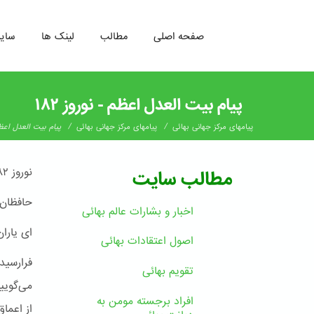
صفحه اصلی
مطالب
لینک ها
سای
رفتن
به
پیام بیت العدل اعظم - نوروز ۱۸۲
محتوای
اصلی
/
/
پیامهای مرکز جهانی بهائی
پیامهای مرکز جهانی بهائی
پیام بیت العدل اعظم 
نوروز ١٨٢ بدیع
مطالب سایت
حافظان 
اخبار و بشارات عالم بهائى
ای یارا
اصول اعتقادات بهائی
فرارسید
تقویم بهائی
می‌گویی
افراد برجسته مومن به
از اعما