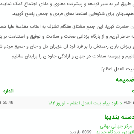
ین طریق نیز به سیر توسعه و پیشرفت معنوی و مادّی اجتماع کمک نمایید 
هم‌میهنان برای شکوفایی استعدادهای فردی و جمعی پاسخ گویید.
ان حضرت کبریا، این جمع مشتاق هنگام تشرّف به اعتاب مقدّسۀ علیا همو
ه خاطر آوریم و از بارگاه یزدانی صحّت و سلامت و توفیق و استقامت برایتا
 و ریزش باران رحمتش را بر فرد فرد آن عزیزان دل و جان و جمیع مردم 
لبیم و پیوسته سعادت دو جهان و آزادگی جاودان را برایتان سائلیم.
بیت العدل اعظم]
ضمیمه
اندازه
55.48 KB
دانلود پیام بیت العدل اعظم - نوروز ۱۸۲
سته بندیها
 مرکز جهانی بهائی
فزودن دیدگاه جدید
6069 بازدید