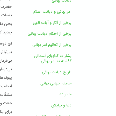
دیانت بهائی
حضرت یز
امر بهائی و دیانت اسلام
نفحات د
برخی از آثار و آیات الهی
وطن نغمه
جدید ک
برخی از احکام دیانت بهائی
ای دوست
برخی از تعالیم امر بهائی
بی‌ثبات
بشارات کتابهای آسمانی
بی‌فرمان
گذشته به امر بهائی
بی‌درما
تاریخ دیانت بهائی
پیوندها
جامعه جهانی بهائی
انجامید
خانواده
مشقّات‌
همّت و 
دعا و نیایش
برای بن