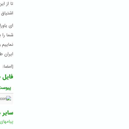
تا از ا
اشتیاق 
ای یاور
شما را ب
‌نماییم
ایران طا
[امضا: 
فایل 
پیوست
سایر د
پیامهای
ا