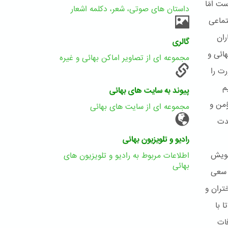
ت امّا
داستان های صوتی، شعر، دکلمه اشعار
تماعی
ران
گالری
ائی و
مجموعه ای از تصاویر اماکن بهائی و غیره
رت را
م
پیوند به سایت های بهائی
ؤمن و
مجموعه ای از سایت های بهائی
حدت
رادیو و تلویزیون بهائی
 خویش
اطلاعات مربوط به رادیو و تلویزیون های
بهائی
 سعی
تران و
 با
فات