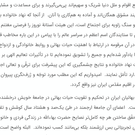
 اقوام و ملل دنیا شریک و سهیم‌اند پی‌می‌گیرند و برای مساعدت و مشار
ند مشوّق همگان‌اند و آماده به هم‌کاری با آنان. از آنجا که نهاد خانواده به
و سنگ زاویه برای اجتماع است، این هیئت آستانۀ نوروز را فرصتی مغتنم
تا ستایندگان اسم اعظم در سراسر عالم را با پیامی در این باره مخاطب قر
 آن مرقومه در ارتباط با اهمّیّت حیات بهائی و روابط خانوادگی و ازدواج
 یادآور شده‌ایم و جمیع را تشویق نموده‌ایم تا در تأثیرات تعالیم الهی بر
نهاد خانواده و نتایج چشمگیری که این پیشرفت برای ترقّی و تعالی اج
ارد تأمّل نمایند. امیدواریم که این مطلب مورد توجّه و ژرف‌نگری پیروان
 اقلیم مقدّس ایران نیز واقع گردد.
بهائیان ایران در تحکیم و تقویت حیات بهائی در جامعۀ خویش درخشنده
ست. اعضای آن جامعۀ ارجمند در طیّ یک‌صد و هشتاد سال کوشش و تل
قّق ساختن هر چه کامل‌تر نصایح حضرت بهاءالله در زندگی فردی و خانو
 تجربیّاتی بس ارزشمند بلکه بی‌مانند کسب نموده‌اند. البتّه واضح است 