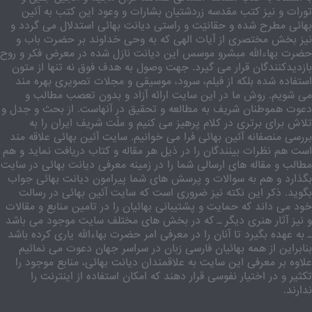
تورات و نیز کتب مقدسه زردشتیان بشارات و وعود این کتب به آئین
بهائی مطرح شده و حقانیّت و راستی دیانت بهائی استدلال می گردد و
نیز بخش مختصری از آیات الهی که به وحی خداوند بر حضرت باب و
حضرت بهاءالله مبشرو موسس این دیانت نازل شده در معرض فکر و روح
بازدیدکنندگان قرار می گیرد. جهت وصول به هدف فوق نه تنها از متون
استفاده شده بلکه از فیلم، سرود، موسیقی و مجلات تصویری بهره مند
می شویم. روش ما در این سایت ارائه آزاد و بدون تعصب مطالب و
دعوت هموطنان شریف به مطالعه و تحقیق در آنهاست. از بحث و جدل و
تلاش برای برتری در کلام پرهیز می کنیم و ملّت شریف ایران را به
بررسی منصفانه آئین بهائی فرا می خوانیم. سایت آئین بهائی علاقه مند
است هم نظرات بینندگان را در ذیل هر مقاله و کتاب دریافت نماید و هم
مطالب و مقاله های ارسالی شما را در زمینه معرفی دیانت بهائی در سایت
بگذارد و هم به سوالات و پرسش های شما پیرامون دیانت بهائی جواب
بگوید. ذکر این نکته نیز ضروری است که سایت آئین بهائی در رسالت
خود می داند که حمایت و پشتیبانی بهائیان را در تامین منابع و مقالات
و نیز آثار هنری دیگر ـ که در بخش های مختلف سایت موجود می باشد
ـ به عهده بگیرد تا آنان را در معرفی امر حضرت بهاءالله یاری کرده باشد
بنابراین از همه بهائیان فارسی زبان در سراسر جهان دعوت می نمائیم
علاوه بر معرفی این سایت به علاقمندان دیانت بهائی، منابع موجود را
تکثیر و در اختیار نفوسی قرار دهند که امکان استفاده از اینترنت را
ندارند.