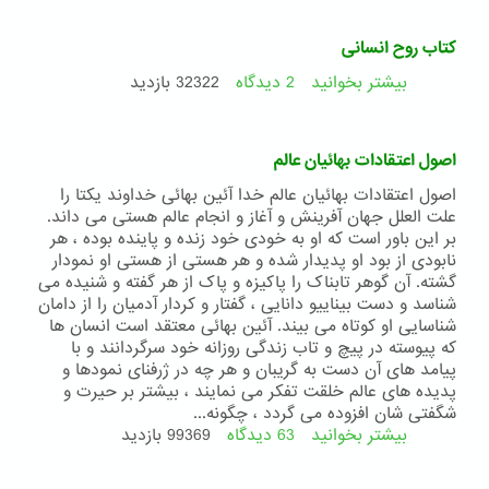
تقريب
بين
کتاب روح انسانی
اديان
بیشتر بخوانید
2 دیدگاه
درباره
32322 بازدید
کتاب
روح
انسانی
اصول اعتقادات بهائیان عالم
اصول اعتقادات بهائیان عالم خدا آئین بهائی خداوند یکتا را
علت العلل جهان آفرینش و آغاز و انجام عالم هستی می داند.
بر این باور است که او به خودی خود زنده و پاینده بوده ، هر
نابودی از بود او پدیدار شده و هر هستی از هستی او نمودار
گشته. آن گوهر تابناک را پاکیزه و پاک از هر گفته و شنیده می
شناسد و دست بیناییو دانایی ، گفتار و کردار آدمیان را از دامان
شناسایی او کوتاه می بیند. آئین بهائی معتقد است انسان ها
که پیوسته در پیچ و تاب زندگی روزانه خود سرگردانند و با
پیامد های آن دست به گریبان و هر چه در ژرفنای نمودها و
پدیده های عالم خلقت تفکر می نمایند ، بیشتر بر حیرت و
شگفتی شان افزوده می گردد ، چگونه...
بیشتر بخوانید
63 دیدگاه
درباره
99369 بازدید
اصول
اعتقادات