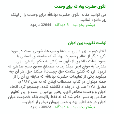
حضرت
الگوی حضرت بهاءالله برای وحدت
عبدالبهاء
می توانید مقاله الگوی حضرت بهاءالله برای وحدت را از لینک
زیر دانلود نمائید.
بیشتر بخوانید
6 دیدگاه
درباره
32644 بازدید
الگوی
حضرت
بهاءالله
نهضت تقريب بين اديان
برای
وحدت
گفتار دوم ما زير عنوان اميدها و نويدها، شرحی است در مورد
يکی ديگر از تعاليم حضرت بهاءالله که جامعه‏ ی انسانی با
وجود غفلت ظاهری از ظهور مبارکش به حکم اراده‏ی الهی
متدرجاً به موقع اجرا می‏گذارد. به مصداق سخن نعيم سدهی که
فرمود: ای که گفتی علامت حق چيست؟ می‏کند حق، هر آن چه
می‏گويد يکی از تعليمات حضرت بهاءالله که سابقه‏ ی آن را از
جمله می‏توان در کتاب مستطاب ايقان که به سال ۱۸۶۲ م،
مطابق ۱۲۷۸ هـ. ق. در بغداد نگاشته شده، جستجو کرد، اتحاد
اديان و وحدت مظاهر الهی، يعنی پيامبران است و اين تعليم
هنگامی به بشر اعلام شد که نه فقط رقابت، بلکه خصومت ميان
اديان در حد اعلی بود و حتی پيروان برخی از اديان،...
بیشتر بخوانید
4 دیدگاه
درباره
30923 بازدید
نهضت