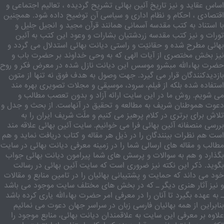
اساس عقاید و نیز تاریخ آئین بهائی تشریح گردیده ، تعالیم اجتماعی و
اقتصادی ، احکام و نظام اداری و سیاسی آن توضیح داده شود. همچنین
با استناد به کتب مقدسه آسمانی همانند قرآن مجید و انجیل جلیل و
تورات و نیز کتب مقدسه زردشتیان بشارات و وعود این کتب به آئین
بهائی مطرح شده و حقانیّت و راستی دیانت بهائی استدلال می گردد و
نیز بخش مختصری از آیات الهی که به وحی خداوند بر حضرت باب و
حضرت بهاءالله مبشرو موسس این دیانت نازل شده در معرض فکر و روح
بازدیدکنندگان قرار می گیرد. جهت وصول به هدف فوق نه تنها از متون
استفاده شده بلکه از فیلم، سرود، موسیقی و مجلات تصویری بهره مند
می شویم. روش ما در این سایت ارائه آزاد و بدون تعصب مطالب و
دعوت هموطنان شریف به مطالعه و تحقیق در آنهاست. از بحث و جدل و
تلاش برای برتری در کلام پرهیز می کنیم و ملّت شریف ایران را به
بررسی منصفانه آئین بهائی فرا می خوانیم. سایت آئین بهائی علاقه مند
است هم نظرات بینندگان را در ذیل هر مقاله و کتاب دریافت نماید و هم
مطالب و مقاله های ارسالی شما را در زمینه معرفی دیانت بهائی در سایت
بگذارد و هم به سوالات و پرسش های شما پیرامون دیانت بهائی جواب
بگوید. ذکر این نکته نیز ضروری است که سایت آئین بهائی در رسالت
خود می داند که حمایت و پشتیبانی بهائیان را در تامین منابع و مقالات
و نیز آثار هنری دیگر ـ که در بخش های مختلف سایت موجود می باشد
ـ به عهده بگیرد تا آنان را در معرفی امر حضرت بهاءالله یاری کرده باشد
بنابراین از همه بهائیان فارسی زبان در سراسر جهان دعوت می نمائیم
علاوه بر معرفی این سایت به علاقمندان دیانت بهائی، منابع موجود را