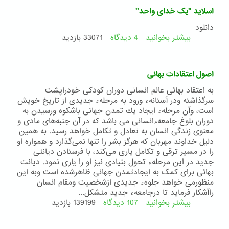
بهائیان
اسلاید "یک خدای واحد"
عالم
دانلود
بیشتر بخوانید
4 دیدگاه
درباره
33071 بازدید
اسلاید
"یک
خدای
اصول اعتقادات بهائی
واحد"
به اعتقاد بهائی عالم انسانی دوران كودكی خودراپشت
سرگذاشته ودر آستانهء ورود به مرحلهء جدیدی از تاریخ خویش
است، وآن مرحلهء ایجاد یك تمدن جهانی باشكوه ورسیدن به
دوران بلوغ جامعهءانسانی می باشد كه در آن جنبه‌های مادی و
معنوی زندگی انسان به تعادل و تكامل خواهد رسید. به همین
دلیل خداوند مهربان كه هرگز بشر را تنها نمی‌گذارد و همواره او
را در مسیر ترقی و تكامل یاری می‌كند، با فرستادن دیانتی
جدید در این مرحلهء تحول بنیادی نیز او را یاری نمود. دیانت
بهائی برای کمک به ایجادتمدن جهانی ظاهرشده است وبه این
منظورمی خواهد جلوهء جدیدی ازشخصیت ومقام انسان
راآشکار فرماید تا درجامعهء جدید متشکل...
بیشتر بخوانید
درباره
107 دیدگاه
139199 بازدید
اصول
اعتقادات