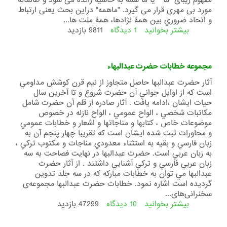
مفهوم زیبای "ما '' یا ما همه به حاشیه رانده می شود و ظالمانه
مورد بی مهری قرار می گیرد. "ماهمه" دراین بحث یعنی ارتباط
و اتحاد ضروري بين همۀ نژادها، همۀ ملت ها...
بیشتر بخوانید
1 دیدگاه
درباره
9811 بازدید
هیکل
عالم
و
مجموعه خطابات حضرت عبدالبهاء
هئیت
آدم
آثار حضرت عبدالبها حاصل متجاوز از نيم قرن كوشش مداومي
است كه از اوايل جواني آن حضرت شروع و تا آخرين سال
حيات ايشان ،ادامه يافت . آثار صادره از قلم آن حضرت شامل
مكاتبات شخصي ، الواح عمومي ، الواح نازله در خصوص
موضوعات خاص ، كتابها و مناجاتها و اشعار و خطابات عمومي
و محاورات ثبت شده ايشان است كه تقريبا چهار پنجم آن به
زبان فارسي و بقيه به استثناء معدودي مناجات و مكتوب تركي ،
به زبان عربي است. حضرت عبدالبها در نهايت فصاحت به سه
زبان عربي فارسي و تركي آشنايي داشتند . از آثار حضرت
عبدالبها مي توان به خطابات مباركه كه در سه جلد تدوين
گرديده است اشاره نمود. خطابات حضرت عبدالبها مجموعه‌ی
سخنرانی‌های...
بیشتر بخوانید
10 دیدگاه
درباره
47299 بازدید
مجموعه
خطابات