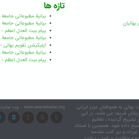
تازه ها
بیانیۀ مطبوعاتی جامعۀ جهانی ب
بهائيان
بیانیۀ مطبوعاتی جامعۀ جهانی بهائ
پیام بیت العدل اعظم - رضوان ۲۰۲۶ میلاد
بیانیۀ مطبوعاتی جامعۀ جهانی بهائ
اپلیکیشن تقویم بهائی - ۱۸۳ بدی
بیانیۀ مطبوعاتی جامعۀ جهانی بها
پیام بیت العدل اعظم - ۸ اسفند ۱۴۰۴
 بهائی به هموطنان عزیز ایرانی
www.aeenebahai.org - وب سایت معرفی آئین بهائی به زبان فارسی
زبانان شریف می باشد. در این
تشریح گردیده ، تعالیم
یح داده شود. همچنین با استناد
تورات و نیز کتب مقدسه
ه و حقانیّت و راستی دیانت