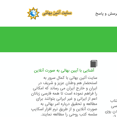
رسش و پاسخ
آشنایی با آیین بهائی به صورت آنلاین
سایت آئین بهائی با کمال سرور به
استحضار هم وطنان عزیز و شریف در
ایران و خارج ایران می رساند که امکانی
را فراهم نموده است تا همه فارسی زبانان
اعم از ایرانی و غیر ایرانی بتوانند برای
ی از کتاب آئین بهائی Á'ín-i-Bahá'í 12 CDs in Persian کتاب
مطالعه و تحقیق درباره امر بهائی به
ل هر سی
صورت آنلاین و از طریق نرم افزار اسکایپ
کردن روی
سلسه کتب روحی را مطالعه نمایند.
آنها دانلود کنید. سی دی شماره 1: دانلود سی دی شماره 2: دانلود سی دی شماره 3: