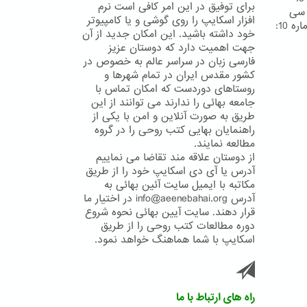
برای توفیق در این امر کافی است نرم
د سی دی شماره 6: دانلود سی
افزار اسکایپ را روی گوشی و یا کامپیوتر
دی شماره 7: دانلود سی دی شماره 8: دانلود سی دی شماره 9: دانلود سی دی شماره 10:
خود داشته باشید. این امکان جدید از آن
جهت اهمیت دارد که دوستان عزیز
فارسی زبان در سراسر عالم به خصوص در
کشور مقدس ایران در تمام شهرها و
روستاهای دوردست که امکان تماس با
جامعه بهائی را ندارند می توانند از این
طریق به صورت آنلاین و امن با یکی از
راهنمایان بهایی کتب روحی را در گروه
مطالعه نمایند.
از دوستان علاقه مند تقاضا می نماییم
آدرس یا آی دی اسکایپ خود را از طریق
مکاتبه با ایمیل سایت آئین بهائی به
آدرس info@aeenebahai.org در اختیار ما
قرار دهند. سایت آیین بهائی نحوه شروع
دوره مطالعات کتب روحی را از طریق
اسکایپ با شما هماهنگ خواهد نمود.
راه های ارتباط با ما