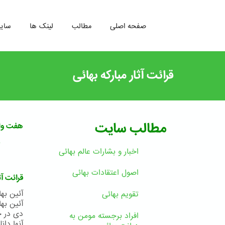
صفحه اصلی
مطالب
لینک ها
سای
رفتن
به
قرائت آثار مبارکه بهائی
محتوای
اصلی
مطالب سایت
هفت وا
ب
اخبار و بشارات عالم بهائى
اصول اعتقادات بهائی
قرائت آث
تقویم بهائی
افراد برجسته مومن به