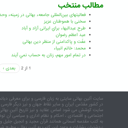
مطالب منتخب
فعالیتهای بین‌المللی جامعهء بهائی در زمینهء وحد
سخنی با هموطنان عزیز
طرحِ عبدالبهاء برایِ ایرانی آزاد و آباد
عید اعظم رضوان
عفّت و پاکدامنی از منظر دین بهائی
محمد: خاتم انبیاء
در تمام امور مهم،‌ زنان به حساب نمي آيند
1 از 2
بعدی ›
سایت آئین بهائی سایتی به زبان فارسی و برای معرفی دیانت
در کشور مقدّس ایران و سایر نقاط جهان و نیز دیگر فارسی 
سایت کوشش می شود اساس عقاید و نیز تاریخ آئین بهائی 
اجتماعی و اقتصادی ، احکام و نظام اداری و سیاسی آن توض
به کتب مقدسه آسمانی همانند قرآن مجید و انجیل جلیل و 
زردشتیان بشارات و وعود این کتب به آئین بهائی مطرح شد