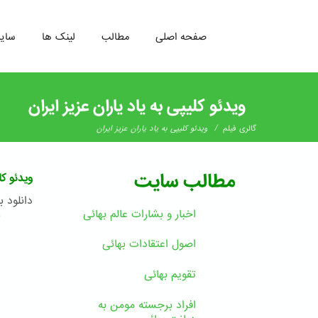
صفحه اصلی
مطالب
لینک ها
سای
رفتن
به
ویدئو کلیپی به یاد یاران عزیز ایران
محتوای
اصلی
/
گالری فیلم
ویدئو کلیپی به یاد یاران عزیز ایران
مطالب سایت
ویدئو کل
دانلود 
اخبار و بشارات عالم بهائى
ب
اصول اعتقادات بهائی
تقویم بهائی
افراد برجسته مومن به