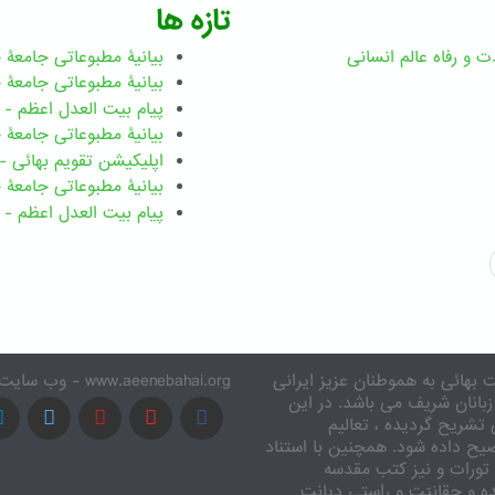
تازه ها
ت و رفاه عالم انسانی
بیانیۀ مطبوعاتی جامعۀ جهانی ب
بیانیۀ مطبوعاتی جامعۀ جهانی بهائ
پیام بیت العدل اعظم - رضوان ۲۰۲۶ میلاد
بیانیۀ مطبوعاتی جامعۀ جهانی بهائ
اپلیکیشن تقویم بهائی - ۱۸۳ بدی
بیانیۀ مطبوعاتی جامعۀ جهانی بها
پیام بیت العدل اعظم - ۸ اسفند ۱۴۰۴
 بهائی به هموطنان عزیز ایرانی
www.aeenebahai.org - وب سایت معرفی آئین بهائی به زبان فارسی
زبانان شریف می باشد. در این
تشریح گردیده ، تعالیم
یح داده شود. همچنین با استناد
تورات و نیز کتب مقدسه
ه و حقانیّت و راستی دیانت