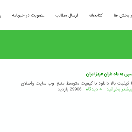
ر بخش ها
کتابخانه
ارسال مطالب
عضویت در خبرنامه
پ
یپی به یاد یاران عزیز ایران
با کیفیت بالا دانلود با کیفیت متوسط منبع: وب سایت واصلان
یشتر بخوانید
4 دیدگاه
درباره
29966 بازدید
ویدئو
کلیپی
به
یاد
یاران
عزیز
ایران