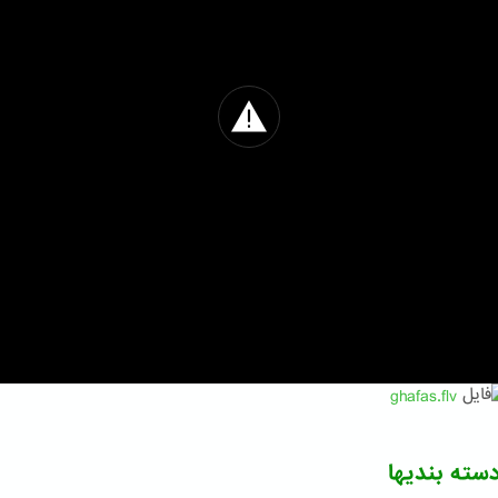
ghafas.flv
سته بندیها