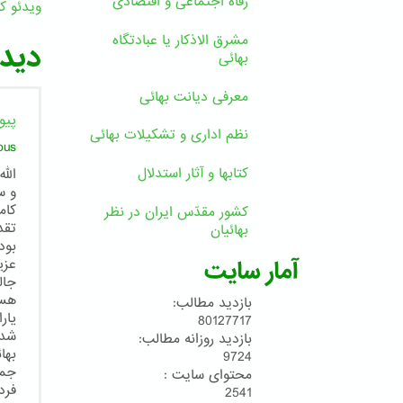
رفاه اجتماعی و اقتصادی
ویدئو کل
ا
مشرق الاذکار یا عبادتگاه
دیدگ
بهائی
معرفی دیانت بهائی
پیو
نظم اداری و تشکیلات بهائی
ous
کتابها و آثار استدلال
الل
و س
كام
کشور مقدّس ایران در نظر
تقد
بهائیان
بود
آمار سایت
عزي
جال
هست
بازدید مطالب:
يار
80127717
شدن
بازدید روزانه مطالب:
بها
9724
جما
محتوای سایت :
فرد
2541