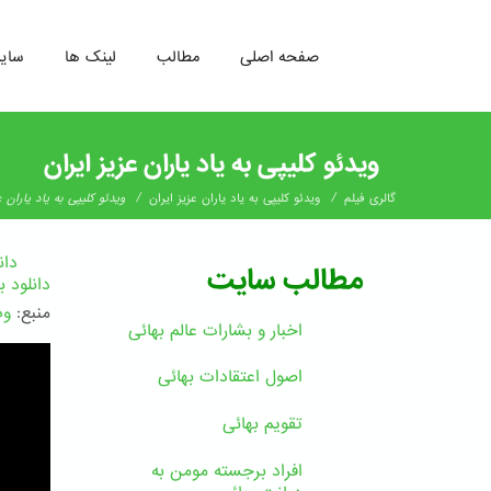
صفحه اصلی
مطالب
لینک ها
سای
رفتن
به
ویدئو کلیپی به یاد یاران عزیز ایران
محتوای
اصلی
/
/
گالری فیلم
ویدئو کلیپی به یاد یاران عزیز ایران
ویدئو کلیپی به یاد یاران ع
دان
مطالب سایت
دانلود 
منبع:
وب
اخبار و بشارات عالم بهائى
اصول اعتقادات بهائی
تقویم بهائی
افراد برجسته مومن به