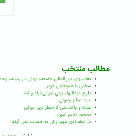
مطالب منتخب
فعالیتهای بین‌المللی جامعهء بهائی در زمینهء وحد
سخنی با هموطنان عزیز
طرحِ عبدالبهاء برایِ ایرانی آزاد و آباد
عید اعظم رضوان
عفّت و پاکدامنی از منظر دین بهائی
محمد: خاتم انبیاء
در تمام امور مهم،‌ زنان به حساب نمي آيند
1 از 2
بعدی ›