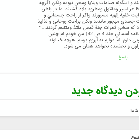
ند و اينگونه صدمات وبلايا ومحن نبوده ولكن اگرچه
ظاهر اسير ومقتول ومطرود بلاد گشتند اما در باطن
ايت خفيۀ إلهيه مسرورند واگر از راحت جسماني و
 جسدي مهجور ماندند ولكن براحت روحاني و لذايذ
 كه معاني ثمرات جنة قدس ملتذ ومتنعم گردند… "
( مائده آسماني جلد 4 ص 42) من خودم ام چنین
ویی دارم. امیدوارم به آرزوم برسم. هرچه خداوند
اون و بخشنده بخواهد همان می شود.
پاسخ
دن دیدگاه جدید
 شما
ضوع