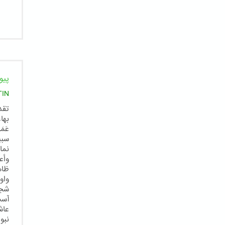
پیو
TIN
تقد
بها
عَم
سبي
نما
وأع
ظاه
واو
شجر
آست
عاش
نبو