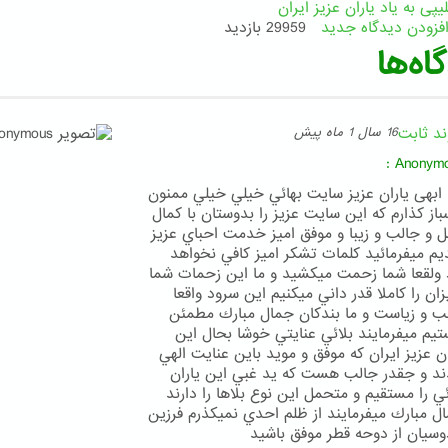
یپی به یاد یاران عزیز ایران
فزودن دیدگاه جدید
29959 بازدید
اه‌ها
ند ثابت
16 سال 1 ماه پیش
:
Anonym
ه ابهى ياران عزيز سايت بهائي خيلي خيلي ممنون
باز كذارم كه اين سايت عزيز را بدوستان با كمال
ل و جالب و زيبا و موفق اميز خدمت احباي عزيز
يم ميفرمائيد كلمات تشكر اميز كافي نخواهد
 ولقعا شما زحمت ميكشيد و ما اين زحمات شما
زان را كاملا قدر داني ميكنيم اين سرود واقعا
ب و زياست و ما بندكان جمال مبارك مطمئن
يم ميفرمايند بلائي عنايتي خوشا بحال اين
ان عزيز ايران كه موفق و مويد باين عنايت الهي
د و جقدر جالب هست كه يد غبي اين ياران
ئي را مستقيم و متحمل اين نوع بلاها را دارند
ل مبارك ميفرمايند از ظلم احدي نميكذرم فرزين
وسيان از دوحه قطر موفق باشيد