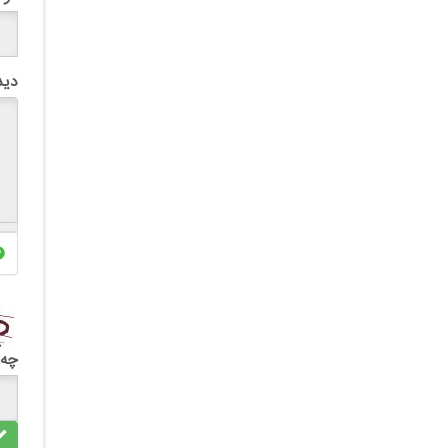
دید
چه 