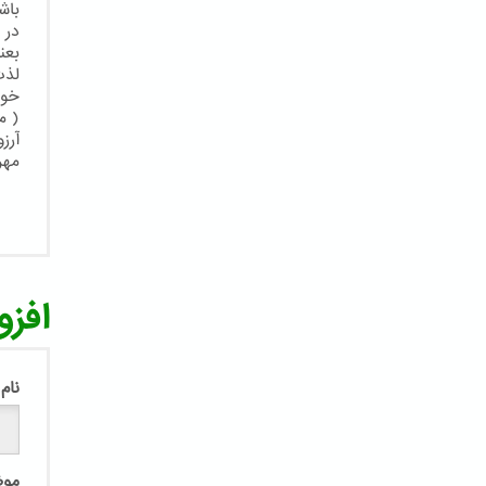
باش
در 
بعن
لذت
خود
آرز
مهر
افزو
نام
مو