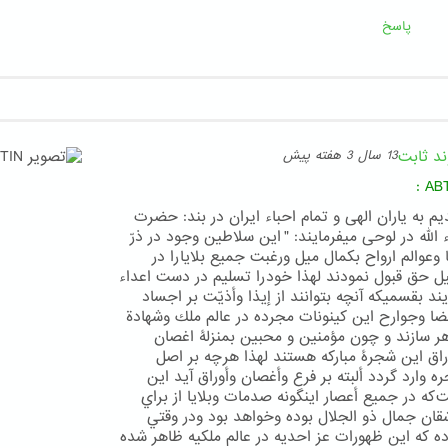
پاسخ
ند ثابت
13 سال 3 هفته پیش
:
AB
یم به یاران الهی و تمام احباء ایران در بند: حضرت
ء الله در لوحى ميفرمايند: " اين سلاطين وجود در ذرّ
َا وعوالم ارواح بكمال ميل ورغبت جميع بلايا را در
ل حق قبول نمودند لهذا خود را تسليم در دست اعداء
يند بقسميكه آنچه بتوانند از إيذا وأذيّت بر اجساد
ضا وجوارح اين كينونات مجرده در عالم ملك وشهادة
ر سازند و چون مؤمنين و محبين بمنزلۀ اغصان
راق اين شجرۀ مباركه هستند لهذا هر چه بر اصل
ه وارد گردد ألبته بر فرع وأغصان وأوراق آيد اين
 كه در جميع أعصار اينگونه صدمات وبلايا از براي
قان جمال ذو الجلال بوده وخواهد بود ودر وقتي
ده كه اين ظهورات عز احديه در عالم ملكيه ظاهر شده