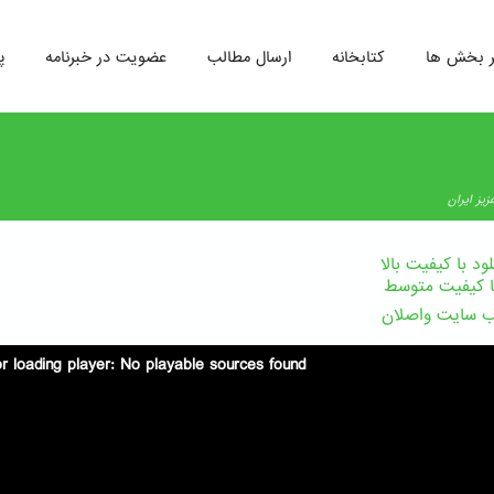
ر بخش ها
کتابخانه
ارسال مطالب
عضویت در خبرنامه
پ
زیز ایران
لود با کیفیت بالا
با کیفیت متوسط
 سایت واصلان
or loading player: No playable sources found