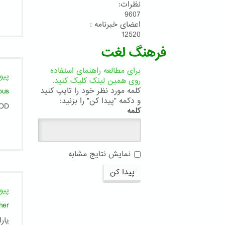
نظرات:
9607
اعضای خبرنامه :
12520
فرهنگ لغت
برای مطالعه راهنمای استفاده
پیو
روی همین لینک کلیک کنید.
کلمه مورد نظر خود را تایپ کنید
ous
و دکمه "پیدا کن" را بزنید:
OD
کلمه
نمایش نتایج مشابه
پیدا کن
پیو
her
یار