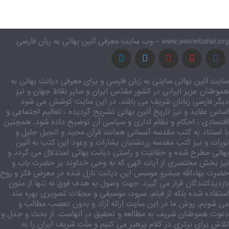
www.aeenebahai.org - وب سایت معرفی آئین بهائی به زبان فارسی
سایت آئین بهائی سایتی به زبان فارسی و برای معرفی دیانت بهائی به
هموطنان عزیز ایرانی در کشور مقدّس ایران و سایر نقاط جهان و نیز
دیگر فارسی زبانان شریف می باشد. در این سایت کوشش می شود
اساس عقاید و نیز تاریخ آئین بهائی تشریح گردیده ، تعالیم اجتماعی و
اقتصادی ، احکام و نظام اداری و سیاسی آن توضیح داده شود. همچنین
با استناد به کتب مقدسه آسمانی همانند قرآن مجید و انجیل جلیل و
تورات و نیز کتب مقدسه زردشتیان بشارات و وعود این کتب به آئین
بهائی مطرح شده و حقانیّت و راستی دیانت بهائی استدلال می گردد و
نیز بخش مختصری از آیات الهی که به وحی خداوند بر حضرت باب و
حضرت بهاءالله مبشرو موسس این دیانت نازل شده در معرض فکر و روح
بازدیدکنندگان قرار می گیرد. جهت وصول به هدف فوق نه تنها از متون
استفاده شده بلکه از فیلم، سرود، موسیقی و مجلات تصویری بهره مند
می شویم. روش ما در این سایت ارائه آزاد و بدون تعصب مطالب و
دعوت هموطنان شریف به مطالعه و تحقیق در آنهاست. از بحث و جدل و
تلاش برای برتری در کلام پرهیز می کنیم و ملّت شریف ایران را به