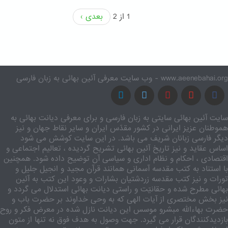
1 از 2
بعدی ›
www.aeenebahai.org - وب سایت معرفی آئین بهائی به زبان فارسی
سایت آئین بهائی سایتی به زبان فارسی و برای معرفی دیانت بهائی به
هموطنان عزیز ایرانی در کشور مقدّس ایران و سایر نقاط جهان و نیز
دیگر فارسی زبانان شریف می باشد. در این سایت کوشش می شود
اساس عقاید و نیز تاریخ آئین بهائی تشریح گردیده ، تعالیم اجتماعی و
اقتصادی ، احکام و نظام اداری و سیاسی آن توضیح داده شود. همچنین
با استناد به کتب مقدسه آسمانی همانند قرآن مجید و انجیل جلیل و
تورات و نیز کتب مقدسه زردشتیان بشارات و وعود این کتب به آئین
بهائی مطرح شده و حقانیّت و راستی دیانت بهائی استدلال می گردد و
نیز بخش مختصری از آیات الهی که به وحی خداوند بر حضرت باب و
حضرت بهاءالله مبشرو موسس این دیانت نازل شده در معرض فکر و روح
بازدیدکنندگان قرار می گیرد. جهت وصول به هدف فوق نه تنها از متون