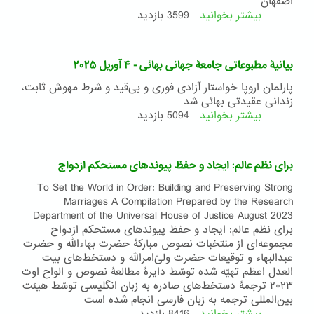
اصفهان
۲۳
بیشتر بخوانید
درباره
3599 بازدید
مهر
بیانیۀ
۱۴۰۴
مطبوعاتی
جامعۀ
بیانیۀ مطبوعاتی جامعۀ جهانی بهائی - ۴ آوریل ۲۰۲۵
جهانی
بهائی
پارلمان اروپا خواستار آزادی فوری و بی‌قید و شرط مهوش ثابت،
-
زندانی عقیدتی بهائی شد
۲۳
بیشتر بخوانید
درباره
5094 بازدید
مرداد
بیانیۀ
۱۴۰۴
مطبوعاتی
جامعۀ
برای نظم عالم: ایجاد و حفظ پیوندهای مستحکم ازدواج
جهانی
بهائی
To Set the World in Order: Building and Preserving Strong
-
Marriages A Compilation Prepared by the Research
۴
Department of the Universal House of Justice August 2023
آوریل
برای نظم عالم: ایجاد و حفظ پیوندهای مستحکم ازدواج
۲۰۲۵
مجموعه‌ای از منتخبات نصوص مبارکۀ حضرت بهاءالله و حضرت
عبدالبهاء و توقیعات حضرت ولیّ‌امرالله و دستخط‌های بیت
العدل اعظم تهیّه شده توسّط دایرۀ مطالعۀ نصوص و الواح اوت
٢٠٢٣ ترجمۀ دستخط‌های صادره به زبان انگلیسی توسّط هیئت
بین‌المللی ترجمه به زبان فارسی انجام شده است