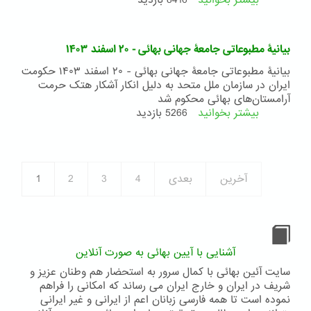
بیشتر بخوانید
درباره
8416 بازدید
برای
نظم
عالم:
بیانیۀ مطبوعاتی جامعۀ جهانی بهائی - ۲۰ اسفند ۱۴۰۳
ایجاد
و
بیانیۀ مطبوعاتی جامعۀ جهانی بهائی - ۲۰ اسفند ۱۴۰۳ حکومت
حفظ
ایران در سازمان ملل متحد به دلیل انکار آشکار هتک حرمت
پیوندهای
آرامستان‌های بهائی محکوم شد
مستحکم
بیشتر بخوانید
درباره
5266 بازدید
ازدواج
بیانیۀ
مطبوعاتی
جامعۀ
جهانی
آخرین
بعدی
4
3
2
1
بهائی
-
۲۰
اسفند
۱۴۰۳
آشنایی با آیین بهائی به صورت آنلاین
سایت آئین بهائی با کمال سرور به استحضار هم وطنان عزیز و
شریف در ایران و خارج ایران می رساند که امکانی را فراهم
نموده است تا همه فارسی زبانان اعم از ایرانی و غیر ایرانی