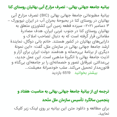
زندگی
بیانیه جامعه جهانی بهائی - تصرف مزارع آبی بهائیان روستای کتا
جامعه
در
بیانیۀ مطبوعاتی جامعۀ جهانی بهائی (BIC) تصرف مزارع آبی
جهانی
بهائیان در روستای کتا در بحبوحۀ بحران آب در ایران نیویورک –
رو
٣ دسامبر ٢٠٢١– سیزده قطعه زمین آبی کشاورزی متعلق به
به
بهائیان روستای کتا در جنوب غربی ایران، هدف مصادرۀ
شهری
مقاماتی قرار گرفته است که به دنبال تصاحب املاک و
شدن
دارایی‌های بهائیان در کشور هستند. خانم بانی دوگال، نمایندۀ
ارشد جامعۀ جهانی بهائی در سازمان ملل، گفت: «این نمونۀ
دیگری از برنامۀ ‌بی‌رحمانه و هدفمند دولت ایران برای آزار و
اذیت جامعۀ بهائی با انگیزۀ مذهبی است. این عمل جدید،
بی‌عدالتی غیرقابل تصور و خصمانه‌ای را بر جامعه‌ای بی‌گناه و
قانون‌مدار تحمیل می‌کند. سلب خودسرانۀ معیشت...
بیشتر بخوانید
درباره
6519 بازدید
بیانیه
جامعه
جهانی
ترجمه ای از بیانیۀ جامعۀ جهانی بهائی به مناسبت هفتاد و
بهائی
-
پنجمین سالگرد تأسیس سازمان ملل متّحد
تصرف
برای مطالعه و دانلود متن این بیانیه بر روی لینک زیر کلیک
مزارع
نمایید.
آبی