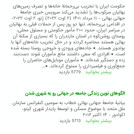
بهائی
حکومت ایران با تخریب بی‌رحمانۀ خانه‌ها و تصرف زمین‌های
-
بهائیان سرکوب‌ها را تشدید می‌کند سرویس خبری جامعۀ
۲۸
جهانی بهائی - ۱۱ مرداد ۱۴۰۱ (۲ اوت ۲۰۲۲) ژنو، ۲ اوت ۲۰۲۲-
مرداد
در اقدامی بی‌رحمانه، تنها دو روز پس از حملات قبلی به بهائیان
۱۴۰۱
در سراسر ایران، حدود ۲۰۰ مأمور حکومتی و مسئول محلی،
روستای روشن‌کوه در استان مازندران را که بسیاری از سکنۀ آن
بهائی هستند محاصره کردند و در حال تخریب خانه‌های آنها با
بولدوزر هستند. ● جاده‌های ورودی و خروجی روستا بسته شده
است. ● افرادی که سعی داشتند مانع مأموران شوند دست‌بند
زده و دستگیر شده‌اند. ● مأموران موبایل‌های حاضران را
جمع‌آوری و فیلمبرداری را ممنوع کرده‌اند. ●...
بیشتر بخوانید
درباره
5779 بازدید
بیانیه
جامعه
جهانی
الگوهای نوین زندگی جامعه در جهانی رو به شهری شدن
بهائی
-
بیانیهٔ جامعهٔ جهانی بهائی خطاب به سومین کنفرانس سازمان
۲
ملل متحد با موضوع مسکن و توسعهٔ پایدار شهری کیتو،
اوت
اکوادور - ۱۴ اکتبر ۲۰۱۶
۲۰۲۲
بیشتر بخوانید
درباره
5713 بازدید
الگوهای
نوین