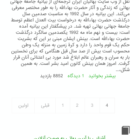
صلح
نقل از وب سایت بهائیان ایران ترجمه‌ای از بیانیۀ جامعۀ جهانی
بهائی که زندگی و آثار حضرت بهاءالله را به طور مختصر معرفی
می‌کند. این بیانیه در سال 1992 به مناسبت صدمین سال
درکذشت حضرت بهاءالله به درخواست بیت العدل اعظم توسط
جامعۀ جهانی بهائی تهیه شد. در پیشگفتار این بیانیه آمده
است: بیست و نهم ماه مه 1992 یکصدمین سالگرد درگذشت
حضرت بهاءالله است. بینش ایشان مبنی بر این که بشریت
حکم یک قوم واحد را دارد و کرۀ زمین به منزله یک وطن
محسوب است بیش از صد سال قبل هنگامی که برای نخستین
بار به سران و رهبران عالم ابلاغ شد مورد بی اعتنائی آنان قرار
گرفت. امروز همان بینش کانون امید بشر است. به همین
شکل،...
بیشتر بخوانید
1 دیدگاه
درباره
8852 بازدید
حضرت
بهاءالله
4
3
2
1
قبلی
اولین
آشنایی با آیین بهائی به صورت آنلاین