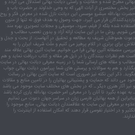
بهائی مطرح شده و حقانیّت و راستی دیانت بهائی استدلال می گردد و
نیز بخش مختصری از آیات الهی که به وحی خداوند بر حضرت باب و
حضرت بهاءالله مبشرو موسس این دیانت نازل شده در معرض فکر و روح
بازدیدکنندگان قرار می گیرد. جهت وصول به هدف فوق نه تنها از متون
استفاده شده بلکه از فیلم، سرود، موسیقی و مجلات تصویری بهره مند
می شویم. روش ما در این سایت ارائه آزاد و بدون تعصب مطالب و
دعوت هموطنان شریف به مطالعه و تحقیق در آنهاست. از بحث و جدل و
تلاش برای برتری در کلام پرهیز می کنیم و ملّت شریف ایران را به
بررسی منصفانه آئین بهائی فرا می خوانیم. سایت آئین بهائی علاقه مند
است هم نظرات بینندگان را در ذیل هر مقاله و کتاب دریافت نماید و هم
مطالب و مقاله های ارسالی شما را در زمینه معرفی دیانت بهائی در سایت
بگذارد و هم به سوالات و پرسش های شما پیرامون دیانت بهائی جواب
بگوید. ذکر این نکته نیز ضروری است که سایت آئین بهائی در رسالت
خود می داند که حمایت و پشتیبانی بهائیان را در تامین منابع و مقالات
و نیز آثار هنری دیگر ـ که در بخش های مختلف سایت موجود می باشد
ـ به عهده بگیرد تا آنان را در معرفی امر حضرت بهاءالله یاری کرده باشد
بنابراین از همه بهائیان فارسی زبان در سراسر جهان دعوت می نمائیم
علاوه بر معرفی این سایت به علاقمندان دیانت بهائی، منابع موجود را
تکثیر و در اختیار نفوسی قرار دهند که امکان استفاده از اینترنت را
ندارند.