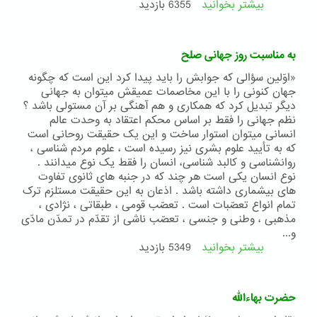
بیشتر بخوانید
درباره
6355 بازدید
بهائیان
ترجمه
روستای
ای
کتا
از
به مناسبت روز جهانی صلح
بیانیۀ
جامعۀ
«اوّلين سؤالی که جوابش را بايد پيدا کرد اين است که چگونه
جهانی
جهان کنونی را با اين مخاصمات عميقش ميتوان به جهانی
بهائی
ديگر تبديل کرد که همکاری و هم آهنگی بر آن مستولی باشد ؟
به
نظم جهانی را فقط بر اساس محکم اعتقاد به وحدت عالم
مناسبت
انسانی ميتوان استوار ساخت و اين يک حقيقت روحانی است
هفتاد
که به تأييد علوم بشری نيز رسيده است ، علوم مردم شناسی ،
و
روانشناسی و کالبد شناسی، انسان را فقط يک نوع ميدانند .
پنجمین
نوع انسان يکی است هر چند که در جنبه های ثانوی تفاوت
سالگرد
های بيشماری داشته باشد . اذعان به اين حقيقت مستلزم ترک
تأسیس
تمام انواع تعصّبات است . تعصّب قومی ، طبقاتی ، نژادی ،
سازمان
مذهبی ، وطنی و جنسی ، تعصّب ناشی از تقدّم در تمدّن مادّی
ملل
و...
متّحد
بیشتر بخوانید
درباره
5349 بازدید
به
مناسبت
روز
حضرت بهاءالله
جهانی