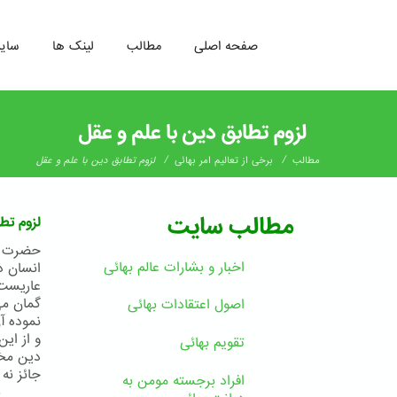
صفحه اصلی
مطالب
لینک ها
سای
رفتن
به
لزوم تطابق دین با علم و عقل
محتوای
اصلی
/
/
مطالب
برخی از تعالیم امر بهائی
لزوم تطابق دین با علم و عقل
مطالب سایت
لزوم تطا
حضرت عب
اخبار و بشارات عالم بهائى
انسان د
عاريست 
گمان مي
اصول اعتقادات بهائی
نموده آ
و از اي
تقویم بهائی
دين مخا
جائز نه ز
افراد برجسته مومن به
ب