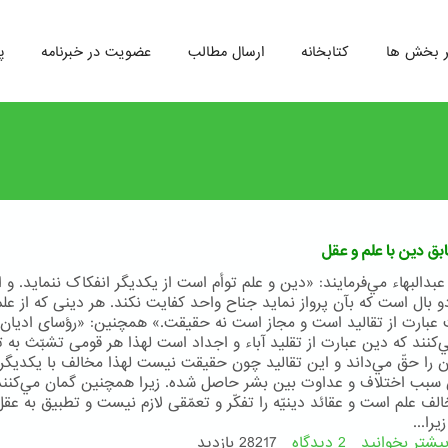
ر بخش ها
کتابخانه
ارسال مطالب
عضویت در خبرنامه
پ
بق دین با علم و عقل
دالبهاء مي‌فرمايند: «دين و علم توأم است از يکديگر انفکاک ننمايد. و از
و بال است که بآن پرواز نمايد جناح واحد کفايت نکند. هر دينی که از علم
عبارت از تقاليد است و مجاز است نه حقيقت.» همچنین: «رؤسای اديان ا
‌کنند که دين عبارت از تقليد آباء و اجداد است لهذا هر قومی تشبّث به ت
ن را حقّ مي‌داند و اين تقاليد چون حقيقت نيست لهذا مخالف با يکديگ
ن سبب اختلاف و عداوت بين بشر حاصل شده. زيرا همچنين گمان مي‌کنند
لف علم است و عقائد دينيّه را تفکّر و تعمّقی لازم نيست و تطبيق به عقل
يرا...
یشتر بخوانید
2 دیدگاه
درباره
28217 بازدید