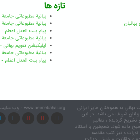
تازه ها
بیانیۀ مطبوعاتی جامعۀ جهانی ب
بهائيان
بیانیۀ مطبوعاتی جامعۀ جهانی بهائ
پیام بیت العدل اعظم - رضوان ۲۰۲۶ میلاد
بیانیۀ مطبوعاتی جامعۀ جهانی بهائ
اپلیکیشن تقویم بهائی - ۱۸۳ بدی
بیانیۀ مطبوعاتی جامعۀ جهانی بها
پیام بیت العدل اعظم - ۸ اسفند ۱۴۰۴
 بهائی به هموطنان عزیز ایرانی
www.aeenebahai.org - وب سایت معرفی آئین بهائی به زبان فارسی
زبانان شریف می باشد. در این
تشریح گردیده ، تعالیم
یح داده شود. همچنین با استناد
تورات و نیز کتب مقدسه
ه و حقانیّت و راستی دیانت