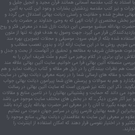
با استناد به کتب مقدسه آسمانی همانند قرآن مجید و انجیل جلیل و
تورات و نیز کتب مقدسه زردشتیان بشارات و وعود این کتب به آئین
بهائی مطرح شده و حقانیّت و راستی دیانت بهائی استدلال می گردد و
نیز بخش مختصری از آیات الهی که به وحی خداوند بر حضرت باب و
حضرت بهاءالله مبشرو موسس این دیانت نازل شده در معرض فکر و روح
بازدیدکنندگان قرار می گیرد. جهت وصول به هدف فوق نه تنها از متون
استفاده شده بلکه از فیلم، سرود، موسیقی و مجلات تصویری بهره مند
می شویم. روش ما در این سایت ارائه آزاد و بدون تعصب مطالب و
دعوت هموطنان شریف به مطالعه و تحقیق در آنهاست. از بحث و جدل و
تلاش برای برتری در کلام پرهیز می کنیم و ملّت شریف ایران را به
بررسی منصفانه آئین بهائی فرا می خوانیم. سایت آئین بهائی علاقه مند
است هم نظرات بینندگان را در ذیل هر مقاله و کتاب دریافت نماید و هم
مطالب و مقاله های ارسالی شما را در زمینه معرفی دیانت بهائی در سایت
بگذارد و هم به سوالات و پرسش های شما پیرامون دیانت بهائی جواب
بگوید. ذکر این نکته نیز ضروری است که سایت آئین بهائی در رسالت
خود می داند که حمایت و پشتیبانی بهائیان را در تامین منابع و مقالات
و نیز آثار هنری دیگر ـ که در بخش های مختلف سایت موجود می باشد
ـ به عهده بگیرد تا آنان را در معرفی امر حضرت بهاءالله یاری کرده باشد
بنابراین از همه بهائیان فارسی زبان در سراسر جهان دعوت می نمائیم
علاوه بر معرفی این سایت به علاقمندان دیانت بهائی، منابع موجود را
تکثیر و در اختیار نفوسی قرار دهند که امکان استفاده از اینترنت را
ندارند.