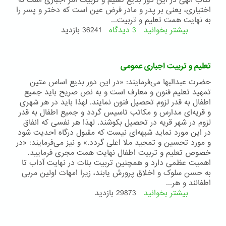
کتاب الهی در این دور بدیع تعلیم و تربیت امر اجباری است نه
اختیاری، یعنی بر پدر و مادر فرض عین است که دختر و پسر را
به نهایت همت تعلیم و تربیت...
بیشتر بخوانید
3 دیدگاه
درباره
36241 بازدید
اهمیت
تعلیم
و
تعلیم و تربیت اجباری عمومی
تربیت
در
حضرت عبدالبها می‌فرمایند: «در این دور بدیع اساس متین
آئین
تمهید تعلیم فنون و معارف است و به نص صریح باید جمیع
بهائی
اطفال به قدر لزوم تحصیل فنون نمایند. لهذا باید در هر شهری
و قریه‌ای مدارس و مکاتب تاسیس گردد و جمیع اطفال به قدر
لزوم در شهر قریه در تحصیل بکوشند. لهذا هر نفسی که انفاق
در این مورد نماید شبهه‌ای نیست که مقبول درگاه احدیت شود
و مورد تحسین و تمجید ملا اعلی گردد.» و نیز می‌فرمایند: «در
خصوص تعلیم و تربیت اطفال نهایت همت مجری فرمایید.
اهمیت عظمی دارد و همچنین تربیت بنات در نهایت آداب تا
به حسن سلوک و اخلاق پرورش یابند، زیرا امهات اولین مربی
اطفالند و هر...
بیشتر بخوانید
درباره
29873 بازدید
تعلیم
و
تربیت