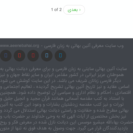
بعدی ›
1 of 2
www.aeenebahai.org - وب سایت معرفی آئین بهائی به زبان فارسی
سایت آئین بهائی سایتی به زبان فارسی و برای معرفی دیانت بهائی به
هموطنان عزیز ایرانی در کشور مقدّس ایران و سایر نقاط جهان و نیز
دیگر فارسی زبانان شریف می باشد. در این سایت کوشش می شود
اساس عقاید و نیز تاریخ آئین بهائی تشریح گردیده ، تعالیم اجتماعی و
اقتصادی ، احکام و نظام اداری و سیاسی آن توضیح داده شود. همچنین
با استناد به کتب مقدسه آسمانی همانند قرآن مجید و انجیل جلیل و
تورات و نیز کتب مقدسه زردشتیان بشارات و وعود این کتب به آئین
بهائی مطرح شده و حقانیّت و راستی دیانت بهائی استدلال می گردد و
نیز بخش مختصری از آیات الهی که به وحی خداوند بر حضرت باب و
حضرت بهاءالله مبشرو موسس این دیانت نازل شده در معرض فکر و روح
بازدیدکنندگان قرار می گیرد. جهت وصول به هدف فوق نه تنها از متون