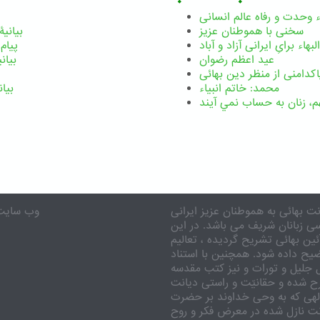
هء وحدت و رفاه عالم انسانی
سخنی با هموطنان عزیز
بیانیۀ 
بهاء برایِ ایرانی آزاد و آباد
پیام بی
عید اعظم رضوان
بیانی
اکدامنی از منظر دین بهائی
محمد: خاتم انبیاء
بیان
م،‌ زنان به حساب نمي آيند
ت بهائی به هموطنان عزیز ایرانی
eenebahai.org
سی زبانان شریف می باشد. در این
ن بهائی تشریح گردیده ، تعالیم
ضیح داده شود. همچنین با استناد
 جلیل و تورات و نیز کتب مقدسه
ح شده و حقانیّت و راستی دیانت
لهی که به وحی خداوند بر حضرت
ت نازل شده در معرض فکر و روح