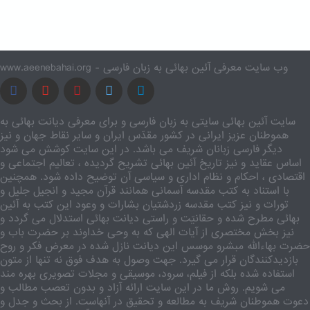
www.aeenebahai.org - وب سایت معرفی آئین بهائی به زبان فارسی
سایت آئین بهائی سایتی به زبان فارسی و برای معرفی دیانت بهائی به
هموطنان عزیز ایرانی در کشور مقدّس ایران و سایر نقاط جهان و نیز
دیگر فارسی زبانان شریف می باشد. در این سایت کوشش می شود
اساس عقاید و نیز تاریخ آئین بهائی تشریح گردیده ، تعالیم اجتماعی و
اقتصادی ، احکام و نظام اداری و سیاسی آن توضیح داده شود. همچنین
با استناد به کتب مقدسه آسمانی همانند قرآن مجید و انجیل جلیل و
تورات و نیز کتب مقدسه زردشتیان بشارات و وعود این کتب به آئین
بهائی مطرح شده و حقانیّت و راستی دیانت بهائی استدلال می گردد و
نیز بخش مختصری از آیات الهی که به وحی خداوند بر حضرت باب و
حضرت بهاءالله مبشرو موسس این دیانت نازل شده در معرض فکر و روح
بازدیدکنندگان قرار می گیرد. جهت وصول به هدف فوق نه تنها از متون
استفاده شده بلکه از فیلم، سرود، موسیقی و مجلات تصویری بهره مند
می شویم. روش ما در این سایت ارائه آزاد و بدون تعصب مطالب و
دعوت هموطنان شریف به مطالعه و تحقیق در آنهاست. از بحث و جدل و