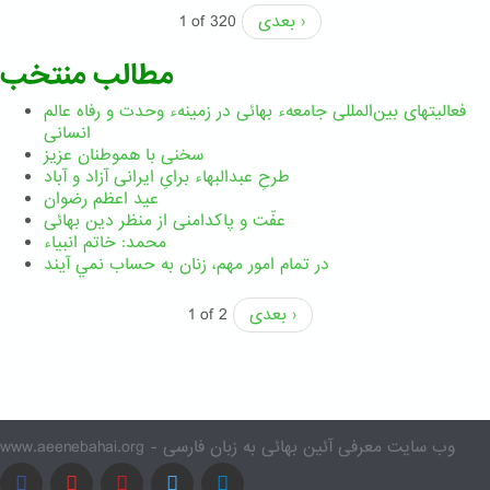
بعدی ›
1 of 320
مطالب منتخب
فعالیتهای بین‌المللی جامعهء بهائی در زمینهء وحدت و رفاه عالم
انسانی
سخنی با هموطنان عزیز
طرحِ عبدالبهاء برایِ ایرانی آزاد و آباد
عید اعظم رضوان
عفّت و پاکدامنی از منظر دین بهائی
محمد: خاتم انبیاء
در تمام امور مهم،‌ زنان به حساب نمي آيند
بعدی ›
1 of 2
www.aeenebahai.org - وب سایت معرفی آئین بهائی به زبان فارسی