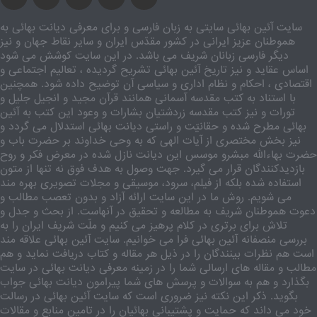
سایت آئین بهائی سایتی به زبان فارسی و برای معرفی دیانت بهائی به
هموطنان عزیز ایرانی در کشور مقدّس ایران و سایر نقاط جهان و نیز
دیگر فارسی زبانان شریف می باشد. در این سایت کوشش می شود
اساس عقاید و نیز تاریخ آئین بهائی تشریح گردیده ، تعالیم اجتماعی و
اقتصادی ، احکام و نظام اداری و سیاسی آن توضیح داده شود. همچنین
با استناد به کتب مقدسه آسمانی همانند قرآن مجید و انجیل جلیل و
تورات و نیز کتب مقدسه زردشتیان بشارات و وعود این کتب به آئین
بهائی مطرح شده و حقانیّت و راستی دیانت بهائی استدلال می گردد و
نیز بخش مختصری از آیات الهی که به وحی خداوند بر حضرت باب و
حضرت بهاءالله مبشرو موسس این دیانت نازل شده در معرض فکر و روح
بازدیدکنندگان قرار می گیرد. جهت وصول به هدف فوق نه تنها از متون
استفاده شده بلکه از فیلم، سرود، موسیقی و مجلات تصویری بهره مند
می شویم. روش ما در این سایت ارائه آزاد و بدون تعصب مطالب و
دعوت هموطنان شریف به مطالعه و تحقیق در آنهاست. از بحث و جدل و
تلاش برای برتری در کلام پرهیز می کنیم و ملّت شریف ایران را به
بررسی منصفانه آئین بهائی فرا می خوانیم. سایت آئین بهائی علاقه مند
است هم نظرات بینندگان را در ذیل هر مقاله و کتاب دریافت نماید و هم
مطالب و مقاله های ارسالی شما را در زمینه معرفی دیانت بهائی در سایت
بگذارد و هم به سوالات و پرسش های شما پیرامون دیانت بهائی جواب
بگوید. ذکر این نکته نیز ضروری است که سایت آئین بهائی در رسالت
خود می داند که حمایت و پشتیبانی بهائیان را در تامین منابع و مقالات