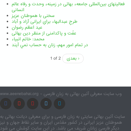
فعالیتهای بین‌المللی جامعهء بهائی در زمینهء وحدت و رفاه عالم
انسانی
سخنی با هموطنان عزیز
طرحِ عبدالبهاء برایِ ایرانی آزاد و آباد
عید اعظم رضوان
عفّت و پاکدامنی از منظر دین بهائی
محمد: خاتم انبیاء
در تمام امور مهم،‌ زنان به حساب نمي آيند
بعدی ›
1 of 2
www.aeenebahai.org - وب سایت معرفی آئین بهائی به زبان فارسی
سایت آئین بهائی سایتی به زبان فارسی و برای معرفی دیانت بهائی به
هموطنان عزیز ایرانی در کشور مقدّس ایران و سایر نقاط جهان و نیز
دیگر فارسی زبانان شریف می باشد. در این سایت کوشش می شود