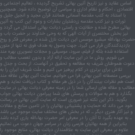
اساس عقاید و نیز تاریخ آئین بهائی تشریح گردیده ، تعالیم اجتماعی و
اقتصادی ، احکام و نظام اداری و سیاسی آن توضیح داده شود. همچنین
با استناد به کتب مقدسه آسمانی همانند قرآن مجید و انجیل جلیل و
تورات و نیز کتب مقدسه زردشتیان بشارات و وعود این کتب به آئین
بهائی مطرح شده و حقانیّت و راستی دیانت بهائی استدلال می گردد و
نیز بخش مختصری از آیات الهی که به وحی خداوند بر حضرت باب و
حضرت بهاءالله مبشرو موسس این دیانت نازل شده در معرض فکر و روح
بازدیدکنندگان قرار می گیرد. جهت وصول به هدف فوق نه تنها از متون
استفاده شده بلکه از فیلم، سرود، موسیقی و مجلات تصویری بهره مند
می شویم. روش ما در این سایت ارائه آزاد و بدون تعصب مطالب و
دعوت هموطنان شریف به مطالعه و تحقیق در آنهاست. از بحث و جدل و
تلاش برای برتری در کلام پرهیز می کنیم و ملّت شریف ایران را به
بررسی منصفانه آئین بهائی فرا می خوانیم. سایت آئین بهائی علاقه مند
است هم نظرات بینندگان را در ذیل هر مقاله و کتاب دریافت نماید و هم
مطالب و مقاله های ارسالی شما را در زمینه معرفی دیانت بهائی در سایت
بگذارد و هم به سوالات و پرسش های شما پیرامون دیانت بهائی جواب
بگوید. ذکر این نکته نیز ضروری است که سایت آئین بهائی در رسالت
خود می داند که حمایت و پشتیبانی بهائیان را در تامین منابع و مقالات
و نیز آثار هنری دیگر ـ که در بخش های مختلف سایت موجود می باشد
ـ به عهده بگیرد تا آنان را در معرفی امر حضرت بهاءالله یاری کرده باشد
بنابراین از همه بهائیان فارسی زبان در سراسر جهان دعوت می نمائیم
علاوه بر معرفی این سایت به علاقمندان دیانت بهائی، منابع موجود را