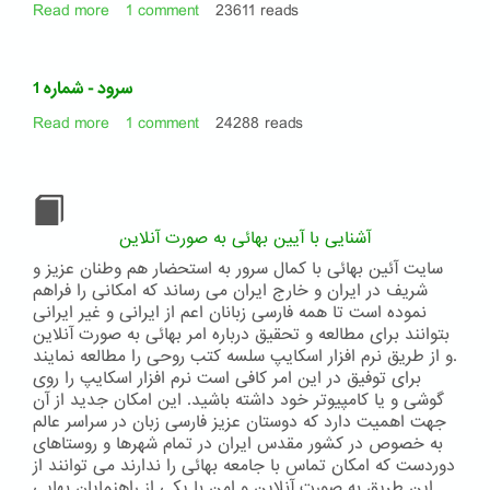
Read more
about
1 comment
23611 reads
سرود
-
شماره
سرود - شماره 1
2
Read more
about
1 comment
24288 reads
سرود
-
شماره
1
آشنایی با آیین بهائی به صورت آنلاین
سایت آئین بهائی با کمال سرور به استحضار هم وطنان عزیز و
شریف در ایران و خارج ایران می رساند که امکانی را فراهم
نموده است تا همه فارسی زبانان اعم از ایرانی و غیر ایرانی
بتوانند برای مطالعه و تحقیق درباره امر بهائی به صورت آنلاین
و از طریق نرم افزار اسکایپ سلسه کتب روحی را مطالعه نمایند.
برای توفیق در این امر کافی است نرم افزار اسکایپ را روی
گوشی و یا کامپیوتر خود داشته باشید. این امکان جدید از آن
جهت اهمیت دارد که دوستان عزیز فارسی زبان در سراسر عالم
به خصوص در کشور مقدس ایران در تمام شهرها و روستاهای
دوردست که امکان تماس با جامعه بهائی را ندارند می توانند از
این طریق به صورت آنلاین و امن با یکی از راهنمایان بهایی