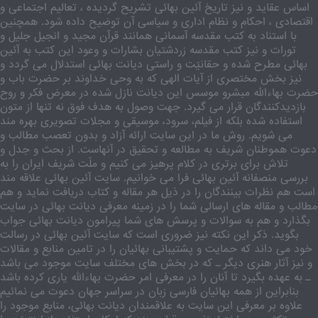
اساس عقاید و نیز تاریخ آئین بهائی تشریح گردیده ، تعالیم اجتماعی و
اقتصادی ، احکام و نظام اداری و سیاسی آن توضیح داده شود. همچنین
با استناد به کتب مقدسه آسمانی همانند قرآن مجید و انجیل جلیل و
تورات و نیز کتب مقدسه زردشتیان بشارات و وعود این کتب به آئین
بهائی مطرح شده و حقانیّت و راستی دیانت بهائی استدلال می گردد و
نیز بخش مختصری از آیات الهی که به وحی خداوند بر حضرت باب و
حضرت بهاءالله مبشرو موسس این دیانت نازل شده در معرض فکر و روح
بازدیدکنندگان قرار می گیرد. جهت وصول به هدف فوق نه تنها از متون
استفاده شده بلکه از فیلم، سرود، موسیقی و مجلات تصویری بهره مند
می شویم. روش ما در این سایت ارائه آزاد و بدون تعصب مطالب و
دعوت هموطنان شریف به مطالعه و تحقیق در آنهاست. از بحث و جدل و
تلاش برای برتری در کلام پرهیز می کنیم و ملّت شریف ایران را به
بررسی منصفانه آئین بهائی فرا می خوانیم. سایت آئین بهائی علاقه مند
است هم نظرات بینندگان را در ذیل هر مقاله و کتاب دریافت نماید و هم
مطالب و مقاله های ارسالی شما را در زمینه معرفی دیانت بهائی در سایت
بگذارد و هم به سوالات و پرسش های شما پیرامون دیانت بهائی جواب
بگوید. ذکر این نکته نیز ضروری است که سایت آئین بهائی در رسالت
خود می داند که حمایت و پشتیبانی بهائیان را در تامین منابع و مقالات
و نیز آثار هنری دیگر ـ که در بخش های مختلف سایت موجود می باشد
ـ به عهده بگیرد تا آنان را در معرفی امر حضرت بهاءالله یاری کرده باشد
بنابراین از همه بهائیان فارسی زبان در سراسر جهان دعوت می نمائیم
علاوه بر معرفی این سایت به علاقمندان دیانت بهائی، منابع موجود را