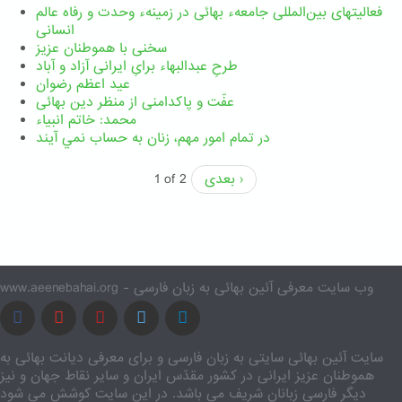
فعالیتهای بین‌المللی جامعهء بهائی در زمینهء وحدت و رفاه عالم
انسانی
سخنی با هموطنان عزیز
طرحِ عبدالبهاء برایِ ایرانی آزاد و آباد
عید اعظم رضوان
عفّت و پاکدامنی از منظر دین بهائی
محمد: خاتم انبیاء
در تمام امور مهم،‌ زنان به حساب نمي آيند
بعدی ›
1 of 2
www.aeenebahai.org - وب سایت معرفی آئین بهائی به زبان فارسی
سایت آئین بهائی سایتی به زبان فارسی و برای معرفی دیانت بهائی به
هموطنان عزیز ایرانی در کشور مقدّس ایران و سایر نقاط جهان و نیز
دیگر فارسی زبانان شریف می باشد. در این سایت کوشش می شود